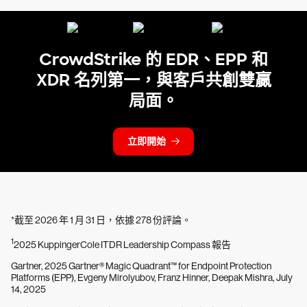
CrowdStrike 的 EDR、EPP 和
XDR 名列第一，與客戶共創雙贏
局面。
立即開始
*截至 2026 年 1 月 31 日，依據 278 份評論。
1
2025 KuppingerCole ITDR Leadership Compass 報告
Gartner, 2025 Gartner® Magic Quadrant™ for Endpoint Protection
Platforms (EPP), Evgeny Mirolyubov, Franz Hinner, Deepak Mishra, July
14, 2025