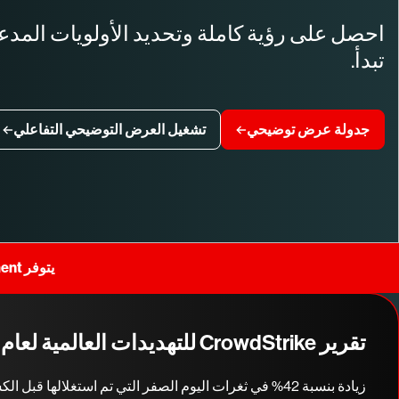
احصل على رؤية كاملة وتحديد الأولويات المدعو
تبدأ.
جدولة عرض توضيحي
تشغيل العرض التوضيحي التفاعلي
يتوفر Falcon Exposure Management الآن لأي بيئة نقطة نهاية
تقرير CrowdStrike للتهديدات العالمية لعام 2026
زيادة بنسبة 42% في ثغرات اليوم الصفر التي تم استغلالها قبل الكشف عنها للجمهور في عام 2025.