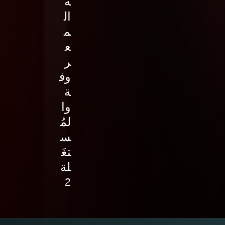
ة
ال
م
ع
ر
وف
ة
وا
لمُ
س
تغَ
لة
2