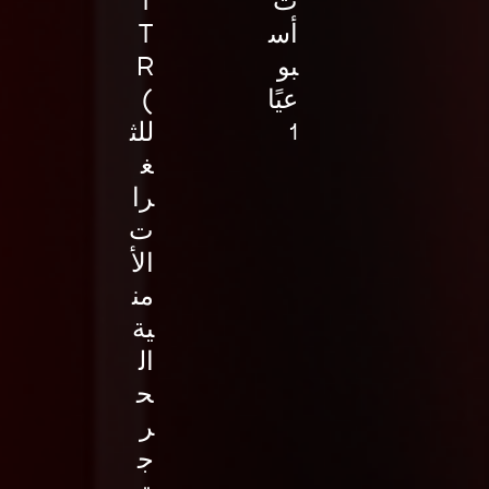
ت
T
أس
T
بو
R
عيًا
)
للث
1
غ
را
ت
الأ
من
ية
ال
ح
ر
ج