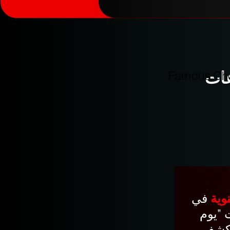
عات
في
 "يوم
لكشف