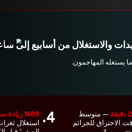
دات والاستغلال من أسابيع إلى سا
ما يستغله المهاجمون.
4.
قيقة
— متوسط
89‏% زيادة سنوية
ت الاختراق للجرائم
استغلال ثغرات
الصفر" قبل ا
3