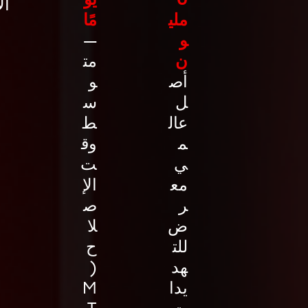
ال
ملي
مًا
و
—
ن
مت
أص
و
ل
س
عال
ط
م
وق
ي
ت
مع
الإ
ر
ص
ض
لا
للت
ح
هد
(
يدا
M