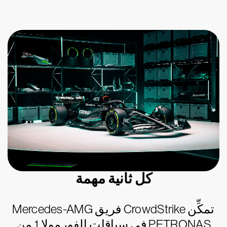
كل ثانية مهمة
تمكِّن CrowdStrike فريق Mercedes-AMG
PETRONAS في سباقات الفورمولا 1 من