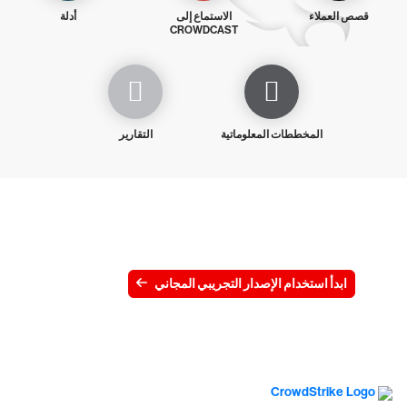
قصص العملاء
الاستماع إلى
أدلة
CROWDCAST
المخططات المعلوماتية
التقارير
جرِّب CrowdStrike مجانًا لمدة 15 يومًا
ابدأ استخدام الإصدار التجريبي المجاني
اتصل بنا
عرض الأسعار