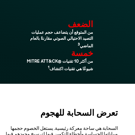
الضعف
من المتوقع أن يتضاعف حجم عمليات
التصيد الاحتيالي الصوتي مقارنةً بالعام
3
الماضي
خمسة
من أكثر 10 تقنيات MITRE ATT&CK®‎
1
شيوعًا هي تقنيات اكتشاف
تعرض السحابة للهجوم
السحابة هي ساحة معركة رئيسية. يستغل الخصوم حجمها
وبياناتها الحساسة وأخطاء التكوين فيها لترسيخ وجودهم فيها