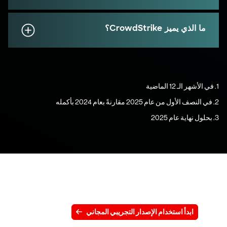
ما الذي يميز CrowdStrike؟
1. في الأشهر الـ 12 الماضية
2. في النصف الأول من عام 2025 مقارنةً بعام 2024 بأكمله
3. بحلول نهاية عام 2025
جرِّب CrowdStrike مجانًا لمدة 15 يومًا
ابدأ استخدام الإصدار التجريبي المجاني
اتصل بنا