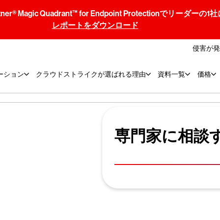
® Magic Quadrant™ for Endpoint Protectionでリ
レポートをダウンロード
侵害が発
ーション
クラウドストライクが選ばれる理由
資料一覧
価格
イクに
専門家に相談
ださい
方も、迅速なサポ
させていただきま
ご質問から、あらゆ