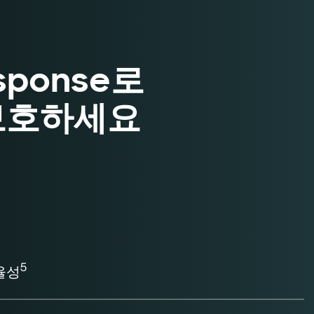
esponse로
보호하세요
5
율성