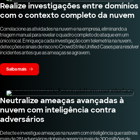
Realize investigações entre domínios
com o contexto completo da nuvem
Correlacione as atividades na nuvem e na empresa, eliminando a
triagem manual para revelar o quadro completo do ataque em um
único local. Enriqueça cada investigação com telemetria na nuvem,
detecções e sinais de risco no CrowdStrike Unified Cases para resolver
incidentes antes que as ameaças se agravem.
Saiba mais
Neutralize ameaças avançadas à
nuvem com inteligência contra
adversários
Detecte e investigue ameaças na nuvem com inteligência que rastreia
mais de 281 adversários globais e gerencia mais de 300 milhões de