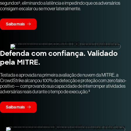
segundos⁵, eliminando a latência e impedindo que os adversários
consigam escalar ou se mover lateralmente.
Saiba mais
Defenda com confiança. Validado
pela MITRE.
Testada e aprovada na primeira avaliação de nuvem da MITRE, a
CrowdStrike alcançou 100% de detecção e proteção com zero falso-
positivo — comprovando sua capacidade de interromper atividades
adversárias reais durante o tempo de execução.³
Saiba mais