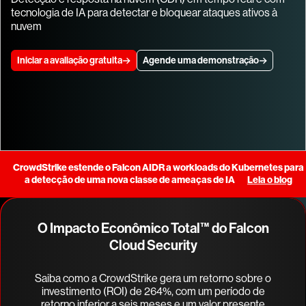
tecnologia de IA para detectar e bloquear ataques ativos à
nuvem
Iniciar a avaliação gratuita
Agende uma demonstração
CrowdStrike estende o Falcon AIDR a workloads do Kubernetes para
a detecção de uma nova classe de ameaças de IA
Leia o blog
O Impacto Econômico Total™ do Falcon
Cloud Security
Saiba como a CrowdStrike gera um retorno sobre o
investimento (ROI) de 264%, com um período de
retorno inferior a seis meses e um valor presente