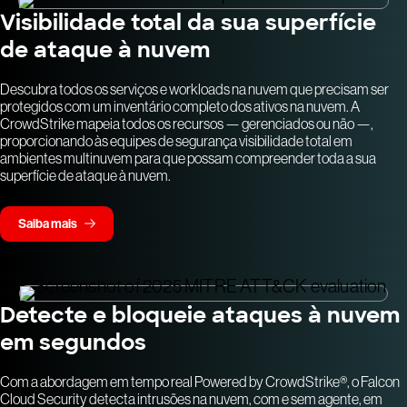
Visibilidade total da sua superfície
de ataque à nuvem
Descubra todos os serviços e workloads na nuvem que precisam ser
protegidos com um inventário completo dos ativos na nuvem. A
CrowdStrike mapeia todos os recursos — gerenciados ou não —,
proporcionando às equipes de segurança visibilidade total em
ambientes multinuvem para que possam compreender toda a sua
superfície de ataque à nuvem.
Saiba mais
Detecte e bloqueie ataques à nuvem
em segundos
Com a abordagem em tempo real Powered by CrowdStrike®, o Falcon
Cloud Security detecta intrusões na nuvem, com e sem agente, em