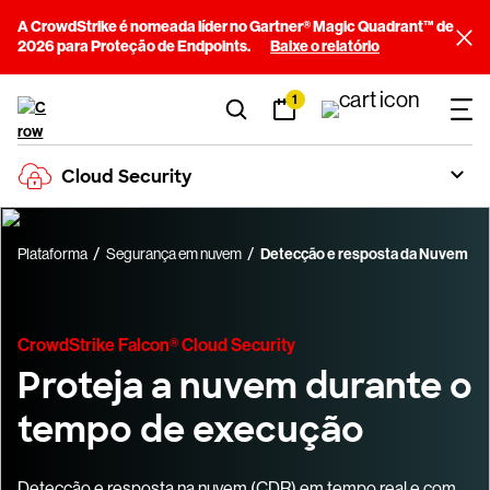
A CrowdStrike é nomeada líder no Gartner® Magic Quadrant™ de
2026 para Proteção de Endpoints.
Baixe o relatório
1
Cloud Security
Plataforma
Segurança em nuvem
Detecção e resposta da Nuvem
CrowdStrike Falcon® Cloud Security
Proteja a nuvem durante o
tempo de execução
Detecção e resposta na nuvem (CDR) em tempo real e com