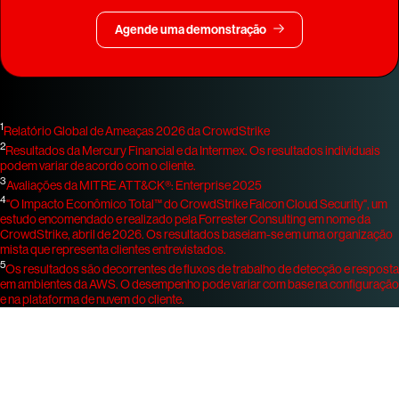
Agende uma demonstração
1
Relatório Global de Ameaças 2026 da CrowdStrike
2
Resultados da Mercury Financial e da Intermex. Os resultados individuais
podem variar de acordo com o cliente.
3
Avaliações da MITRE ATT&CK®: Enterprise 2025
4
"O Impacto Econômico Total™ do CrowdStrike Falcon Cloud Security", um
estudo encomendado e realizado pela Forrester Consulting em nome da
CrowdStrike, abril de 2026. Os resultados baseiam-se em uma organização
mista que representa clientes entrevistados.
5
Os resultados são decorrentes de fluxos de trabalho de detecção e resposta
em ambientes da AWS. O desempenho pode variar com base na configuração
e na plataforma de nuvem do cliente.
Experimente a CrowdStrike
gratuitamente por 15 dias