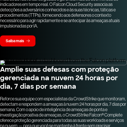
indicadores em tempo real. O Falcon Cloud Security associa as
detecções a adversários conhecidos e às suas técnicas, táticas e
procedimentos (TTPs), fornecendo aos defensores o contexto
necessário para agir rapidamente e se antecipar às ameaças atuais
impulsionadas por IA.
Saiba mais
Amplie suas defesas com proteção
gerenciada na nuvem 24 horas por
dia, 7 dias por semana
Reforce sua equipe com especialistas da CrowdStrike que monitoram,
detectam e respondem a ameaças à nuvem 24 horas por dia, 7 dias por
semana. Com o apoio de inteligência de ameaças de ponta e
investigação proativa de ameaças, o CrowdStrike Falcon® Complete
oferece proteção gerenciada para todas as suas workloads e serviços
na nuvem — para que você se mantenha à frente sem precisar