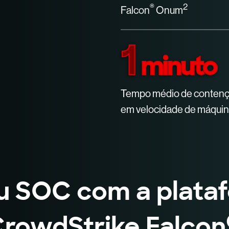
®
2
Falcon
Onum
1
minuto
Tempo médio de contenç
em velocidade de máquin
u SOC com a plataf
rowdStrike Falcon