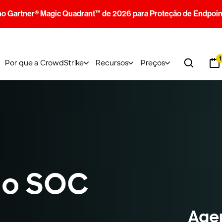
no Gartner® Magic Quadrant™ de 2026 para Proteção de Endpoin
1
Por que a CrowdStrike
Recursos
Preços
do SOC
Age