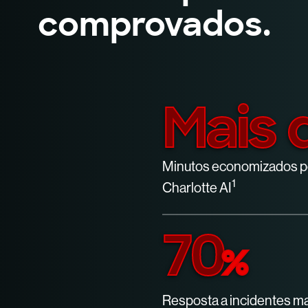
comprovados.
Mais 
Minutos economizados po
1
Charlotte AI
70
%
Resposta a incidentes m