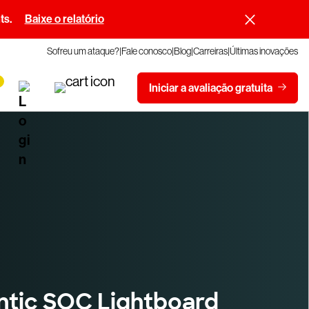
ts.
Baixe o relatório
Sofreu um ataque?
Fale conosco
Blog
Carreiras
Últimas inovações
Iniciar a avaliação gratuita
ntic SOC Lightboard