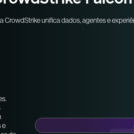
a CrowdStrike unifica dados, agentes e experi
es.
s
n
 e