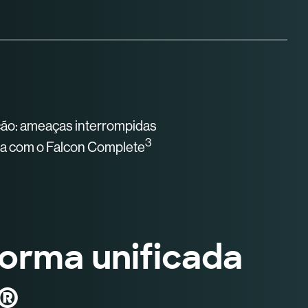
ão: ameaças interrompidas
3
a com o Falcon Complete
orma unificada
®