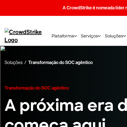
A CrowdStrike é nomeada líder 
Plataforma
Serviços
Soluções
Soluções
Transformação do SOC agêntico
Transformação do SOC agêntico
A próxima era 
começa aqui