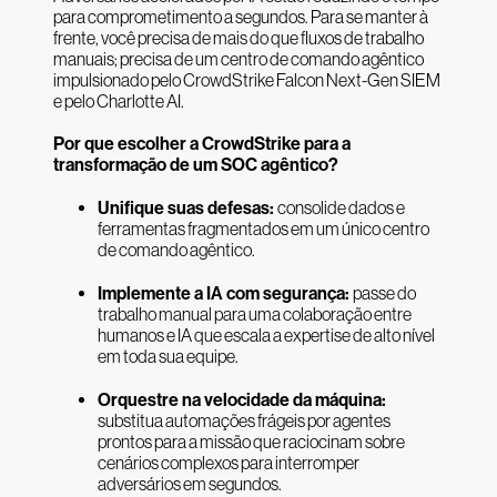
para comprometimento a segundos. Para se manter à
frente, você precisa de mais do que fluxos de trabalho
manuais; precisa de um centro de comando agêntico
impulsionado pelo CrowdStrike Falcon Next-Gen SIEM
e pelo Charlotte AI.
Por que escolher a CrowdStrike para a
transformação de um SOC agêntico?
Unifique suas defesas:
consolide dados e
ferramentas fragmentados em um único centro
de comando agêntico.
Implemente a IA com segurança:
passe do
trabalho manual para uma colaboração entre
humanos e IA que escala a expertise de alto nível
em toda sua equipe.
Orquestre na velocidade da máquina:
substitua automações frágeis por agentes
prontos para a missão que raciocinam sobre
cenários complexos para interromper
adversários em segundos.