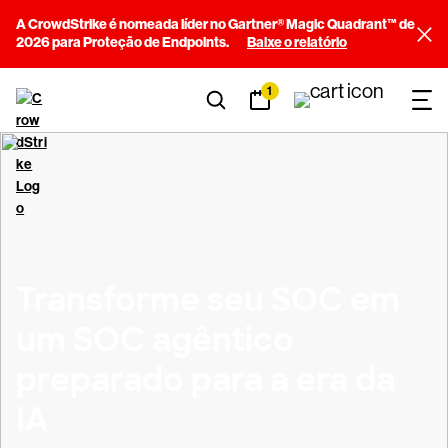
A CrowdStrike é nomeada líder no Gartner® Magic Quadrant™ de
2026 para Proteção de Endpoints.
Baixe o relatório
1
Transforme seu SOC em
um SOC agêntico
preparado para a era da
IA