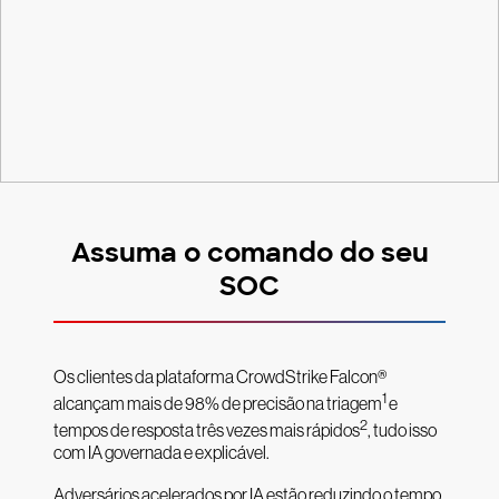
Assuma o comando do seu
SOC
Os clientes da plataforma CrowdStrike Falcon®
1
alcançam mais de 98% de precisão na triagem
e
2
tempos de resposta três vezes mais rápidos
, tudo isso
com IA governada e explicável.
Adversários acelerados por IA estão reduzindo o tempo