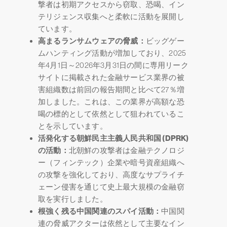
撃者は初期アクセスから窃取、恐喝、イン
テリジェンス収集へと柔軟に活動を展開し
ています。
高まるランサムウェアの脅威：
ビッグゲー
ムハンティング活動が増加しており、2025
年4月1日～2026年3月31日の間に専用リーク
サイトに掲載された金融サービス業界の被
害組織数は前回の報告期間と比べて27％増
加しました。これは、この業界が高額な恐
喝の標的として依然として狙われているこ
とを示しています。
活発化する朝鮮民主主義人民共和国 (DPRK)
の活動：
北朝鮮の攻撃者は金融テクノロジ
ー（フィンテック）企業や暗号資産組織へ
の攻撃を強化しており、高度なサプライチ
ェーン侵害を通じて史上最大規模の金融窃
取を実行しました。
根強く残る中国関連のスパイ活動：
中国関
連の脅威アクターは依然として主要なイン