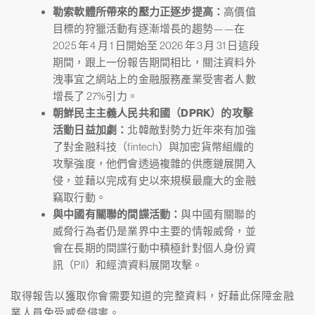
勒索軟體所帶來的壓力正逐步提高：
高價值
目標的狩獵活動有逐漸增長的趨勢——在
2025 年 4 月 1 日開始至 2026 年 3 月 31 日這段
期間，跟上一份報告期間相比，關注資料外
洩事宜之網站上的金融服務產業受害者人數
增長了 27%引力。
朝鮮民主主義人民共和國（DPRK）的攻擊
活動日益加劇：
北韓敵對勢力近年來有加強
了對金融科技（fintech）與加密貨幣組織的
攻擊強度，他們會透過複雜的供應鏈展開入
侵，並藉以完成有史以來規模最龐大的金融
竊取行動。
與中國有關聯的間諜活動：
與中國有關聯的
威脅行為者仍是業界中主要的情報威脅，並
會在長期的間諜行動中積極針對個人身份資
訊（PII）和經濟資料展開攻擊。
取得報告以獲取你會需要知道的完整資料，好藉此保障金融
業人員免受威脅侵害。