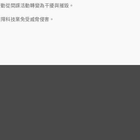
行動從間諜活動轉變為干擾與摧毀。
保障科技業免受威脅侵害。