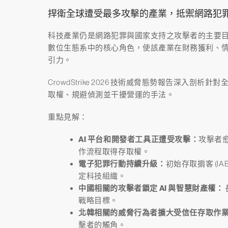
捍衛全球遭受最多攻擊的產業，抵禦網路犯
科技產業仍是網路犯罪與國家支持之攻擊者的主要
數位生態系中的核心角色，使該產業在財務獲利、
引力。
CrowdStrike 2026 技術威脅態勢報告深入
取權、規避偵測並干擾營運的手法。
重點見解：
AI 平台和開發者工具正遭受攻擊：
攻擊者
作流程取得存取權。
電子犯罪行動持續升級：
初始存取掮客 (I
定科技組織。
中國相關的攻擊者鎖定 AI 與智慧財產權：
戰略目標。
北韓相關的威脅行為者擴大受信任存取作
擊者的觸角。