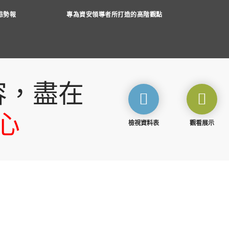
脅態勢報
專為資安領導者所打造的高階觀點
容，盡在
心
檢視資料表
觀看展示
免費試用 CrowdStrike 15 天