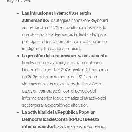
Insights clave:
Las intrusiones interactivas están
aumentando:
los ataques hands-on-keyboard
aumentaron un 43% en los últimos dos años, lo
que otorga a los adversarios la flexibilidad para
perseguir robos, extorsiones o recopilación de
inteligencia tras el acceso inicial.
La presión del ransomware va en aumento
:
la actividad de caza mayor está aumentando.
Desde el 1 de abril de 2025 hasta el 31 de marzo
de 2026, hubo un aumento del 27% en las
víctimas en sitios específicos de filtración de
datos en comparación con el período del
informe anterior, lo que enfatiza el atractivo del
sector para la extorsión de alto valor.
La actividad de la República Popular
Democrática de Corea (RPDC) se está
intensificando:
los adversarios norcoreanos