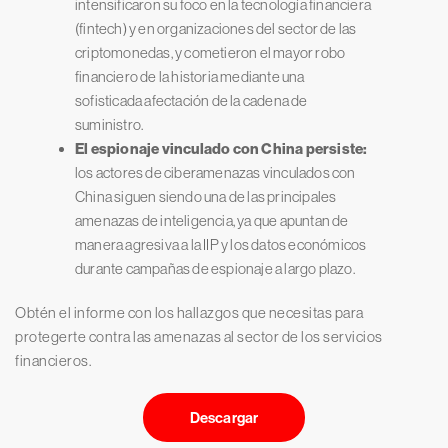
intensificaron su foco en la tecnología financiera
(fintech) y en organizaciones del sector de las
criptomonedas, y cometieron el mayor robo
financiero de la historia mediante una
sofisticada afectación de la cadena de
suministro.
El espionaje vinculado con China persiste:
los actores de ciberamenazas vinculados con
China siguen siendo una de las principales
amenazas de inteligencia, ya que apuntan de
manera agresiva a la IIP y los datos económicos
durante campañas de espionaje a largo plazo.
Obtén el informe con los hallazgos que necesitas para
protegerte contra las amenazas al sector de los servicios
financieros.
Descargar