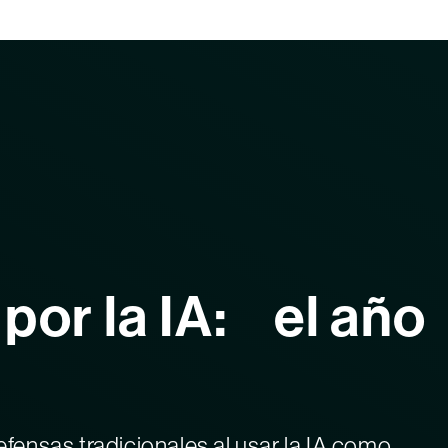
or la IA: el año
ensas tradicionales al usar la IA como