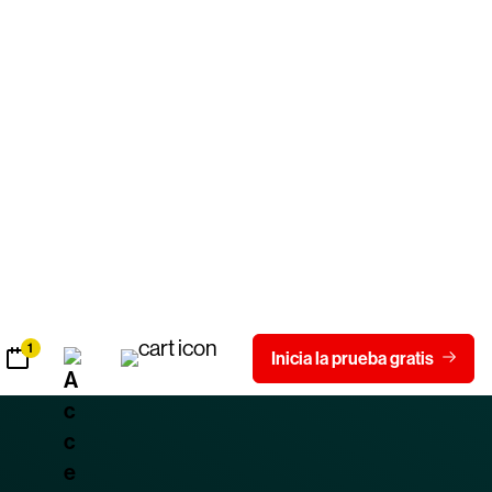
 los ataques de adversarios
 IA
doble amenaza:
actúa como un multiplicador de
rataques mientras introduce una nueva superficie de
iones tenían herramientas legítimas de IA
erar comandos maliciosos y robar datos sensibles.
550 %
GPT en foros criminales un
más que a
o.