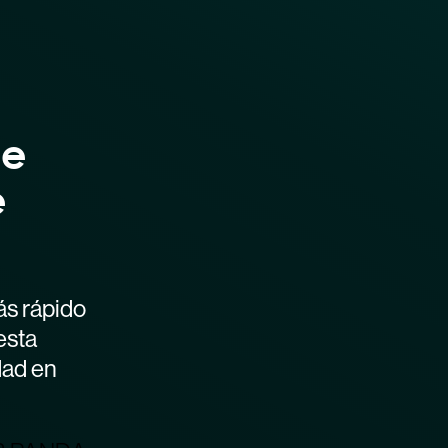
de
e
ás rápido
esta
dad en