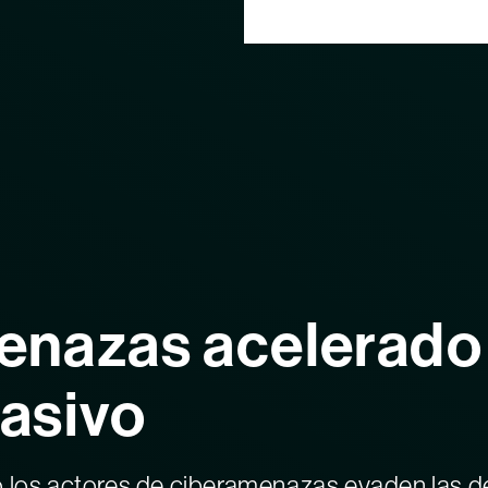
nazas acelerado p
vasivo
los actores de ciberamenazas evaden las def