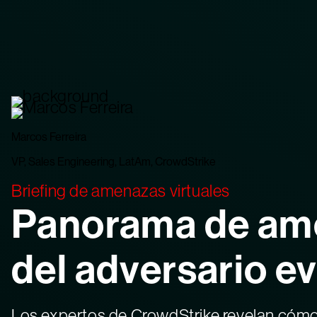
Marcos Ferreira
VP, Sales Engineering, LatAm, CrowdStrike
Briefing de amenazas virtuales
Panorama de ame
del adversario e
Los expertos de CrowdStrike revelan cómo 