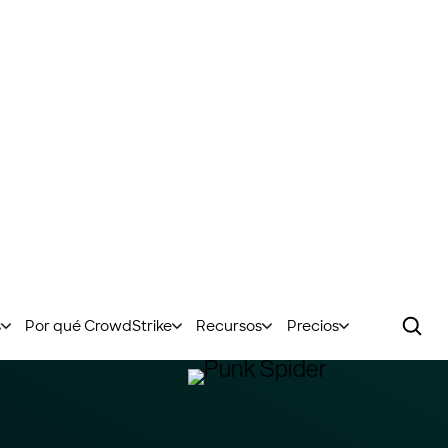
de aumento en
habilitados por
La IA ahora es una 
fuerza para los cibe
ataque.
Más de 90
organizac
explotadas para gen
Se mencionó a Chat
cualquier otro model