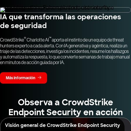
IA que transforma las operaciones
de seguridad
®
™
CrowdStrike
Charlotte AI
aporta el instinto de un equipo de threat
hunters experto a cada alerta. Con IA generativa y agéntica, realiza un
triaje de las detecciones, investiga los incidentes, resume los hallazgos
y automatiza la respuesta, lo que convierte semanas de trabajo manual
en minutos de acción guiada por IA.
Más información
Observa a CrowdStrike
Endpoint Security en acción
Visión general de CrowdStrike Endpoint Security