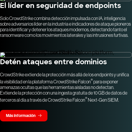
El líder en seguridad de endpoints
Solo CrowdStrike combina detección impulsada con IA, inteligencia
sobre adversarios líder en la industria e indicadores de ataque pioneros
para identificar y detener los ataques modernos, detectando tanto el
ransomware como los movimientos laterales y las intrusiones furtivas.
Detén ataques entre dominios
CrowdStrike extiende la protección más allá de los endpoints y unifica
®
la visibilidad en la plataforma CrowdStrike Falcon
para exponer
amenazas ocultas que las herramientas aisladas no detectan.
Extiende la protección con una ingesta gratuita de 10 GB de datos de
®
terceros al día a través de CrowdStrike Falcon
Next-Gen SIEM.
Más información