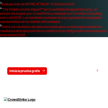
3
Evaluaciones de MITRE ATT&CK®: Enterprise 2025
4
“The Total Economic Impact™ de CrowdStrike Endpoint Security”, un
estudio encargado por CrowdStrike y realizado por Forrester Consulting,
enero del 2026. Los resultados se basan en una organización compuesta
representativa de los clientes entrevistados.
5
Todos los resultados de detección publicados en esta página reflejan los
resultados de la ejecución de los cambios en la configuración de la evaluación
empresarial 2025.
Prueba CrowdStrike gratis durante 15
días
Ver precios
Inicia la prueba gratis
Contáctanos