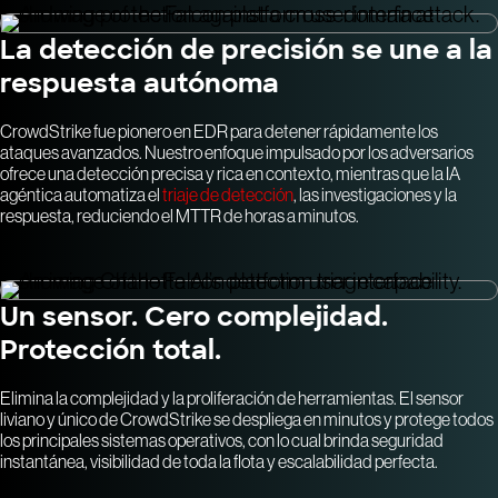
La detección de precisión se une a la
respuesta autónoma
CrowdStrike fue pionero en EDR para detener rápidamente los
ataques avanzados. Nuestro enfoque impulsado por los adversarios
ofrece una detección precisa y rica en contexto, mientras que la IA
agéntica automatiza el
triaje de detección
, las investigaciones y la
respuesta, reduciendo el MTTR de horas a minutos.
Un sensor. Cero complejidad.
Protección total.
Elimina la complejidad y la proliferación de herramientas. El sensor
liviano y único de CrowdStrike se despliega en minutos y protege todos
los principales sistemas operativos, con lo cual brinda seguridad
instantánea, visibilidad de toda la flota y escalabilidad perfecta.