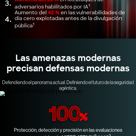
3.
1
adversarios habilitados por IA
Aumento del
42 %
en las vulnerabilidades de
4.
día cero explotadas antes de la divulgación
1
pública
Las amenazas modernas
precisan defensas modernas
Defendiendo el panorama actual. Definiendo el futuro de la seguridad
agéntica.
100
%
Protección, detección y precisión en las evaluaciones
®
3