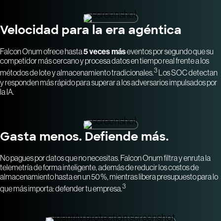
Velocidad para la era agéntica
Falcon Onum ofrece hasta
5 veces más
eventos por segundo que su
competidor más cercano y procesa datos en tiempo real frente a los
3
métodos de lote y almacenamiento tradicionales.
Los SOC detectan
y responden más rápido para superar a los adversarios impulsados por
la IA.
Gasta menos. Defiende más.
No pagues por datos que no necesitas. Falcon Onum filtra y enruta la
telemetría de forma inteligente, además de reducir los costos de
almacenamiento hasta en un 50 %, mientras libera presupuesto para lo
3
que más importa: defender tu empresa.