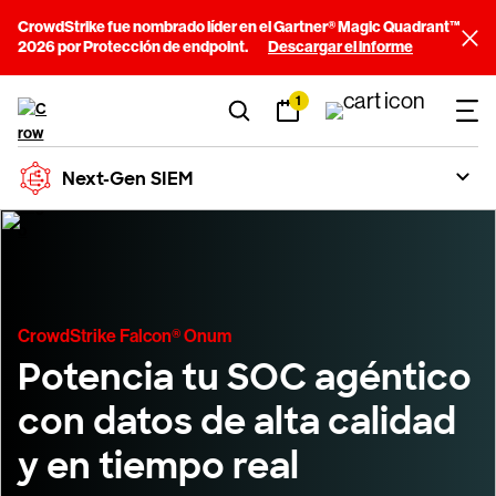
CrowdStrike fue nombrado líder en el Gartner® Magic Quadrant™
2026 por Protección de endpoint.
Descargar el informe
1
Next-Gen SIEM
CrowdStrike Falcon® Onum
Potencia tu SOC agéntico
con datos de alta calidad
y en tiempo real