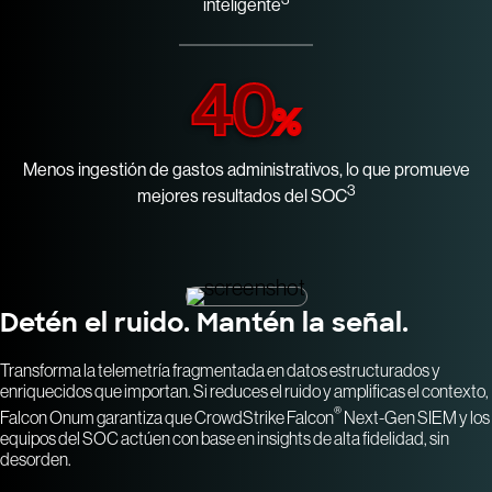
inteligente
40
%
Menos ingestión de gastos administrativos, lo que promueve
3
mejores resultados del SOC
Detén el ruido. Mantén la señal.
Transforma la telemetría fragmentada en datos estructurados y
enriquecidos que importan. Si reduces el ruido y amplificas el contexto,
®
Falcon Onum garantiza que CrowdStrike Falcon
Next-Gen SIEM y los
equipos del SOC actúen con base en insights de alta fidelidad, sin
desorden.