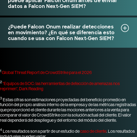
puede aplicar Falcon Onum antes de enviar
datos a Falcon Next-Gen SIEM?
¿Puede Falcon Onum realizar detecciones
en movimiento? ¿En qué se diferencia esto
cuando se usa con Falcon Next-Gen SIEM?
1
Global Threat Report de CrowdStrike para el 2026
2
“Equipos de SOC: las herramientas de detección de amenazas nos
reprimen”, Dark Reading
3
Estas cifras son estimaciones proyectadas del beneficio promedio en
función del propio análisis interno de la empresa y de las métricas registradas
que proporcionó el cliente durante las mociones anteriores a la venta para
comparar el valor de CrowdStrike con la solución actual del cliente. El valor
real dependerá del despliegue y del entorno del módulo del cliente.
4
Los resultados son a partir de un estudio de
caso de cliente
. Los resultados
individuales pueden variar.