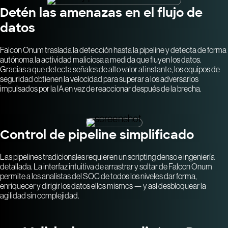
Detén las amenazas en el flujo de
datos
Falcon Onum traslada la detección hasta la pipeline y detecta de forma
autónoma la actividad maliciosa a medida que fluyen los datos.
Gracias a que detecta señales de alto valor al instante, los equipos de
seguridad obtienen la velocidad para superar a los adversarios
impulsados por la IA en vez de reaccionar después de la brecha.
Control de pipeline simplificado
Las pipelines tradicionales requieren un scripting denso e ingeniería
detallada. La interfaz intuitiva de arrastrar y soltar de Falcon Onum
permite a los analistas del SOC de todos los niveles dar forma,
enriquecer y dirigir los datos ellos mismos — y así desbloquear la
agilidad sin complejidad.