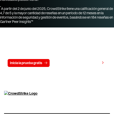
*
A partir del 2 de junio del 2025, CrowdStrike tiene una calificación general de
4,7 de 5 y la mayor cantidad de reseñas en un período de 12 meses en la
información de seguridad y gestión de eventos, basándose en 184 reseñas en
Gartner Peer Insights™
Prueba CrowdStrike gratis durante 15
días
Ver precios
Inicia la prueba gratis
Contáctanos