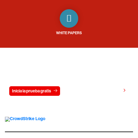
WHITE PAPERS
Prueba CrowdStrike gratis durante 15
días
Ver precios
Inicia la prueba gratis
Contáctanos