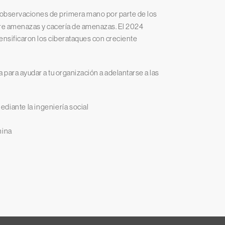
observaciones de primera mano por parte de los
obre amenazas y cacería de amenazas. El 2024
nsificaron los ciberataques con creciente
para ayudar a tu organización a adelantarse a las
diante la ingeniería social
hina