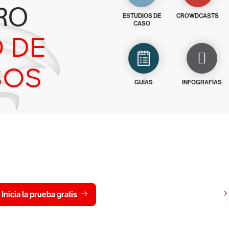
RO
ESTUDIOS DE
CROWDCASTS
CASO
 DE
SOS
GUÍAS
INFOGRAFÍAS
CrowdStrike gratis durante
Ver precios
Inicia la prueba gratis
Contáctanos