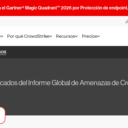
n el Gartner® Magic Quadrant™ 2026 por Protección de endpoint
¿
s
Por qué CrowdStrike
Recursos
Precios
SOS
cados del Informe Global de Amenazas de C