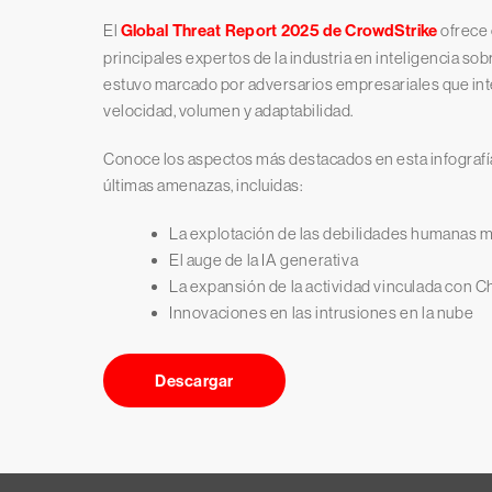
El
Global Threat Report 2025 de CrowdStrike
ofrece 
principales expertos de la industria en inteligencia s
estuvo marcado por adversarios empresariales que inte
velocidad, volumen y adaptabilidad.
Conoce los aspectos más destacados en esta infografía 
últimas amenazas, incluidas:
La explotación de las debilidades humanas me
El auge de la IA generativa
La expansión de la actividad vinculada con C
Innovaciones en las intrusiones en la nube
Descargar