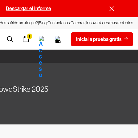
.
Descargar el informe
Has sufrido un ataque?
Blog
Contáctanos
Carreras
Innovaciones más recientes
1
Inicia la prueba gratis
rowdStrike 2025