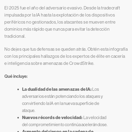
El 2025 fue el año del adversario evasivo. Desde la tradecraft
impulsada por la IA hasta la explotación de los dispositivos
periféricos no gestionados, los atacantes se mueven entre
dominios más rápido que nunca para evitar la detección
tradicional.
No dejes que tus defensas se queden atrás. Obtén esta infografía
con los principales hallazgos de los expertos de élite en cacería
e inteligencia sobre amenazas de CrowdStrike.
Qué incluye:
La dualidad de las amenazas de IA:
Los
adversarios están potenciando los ataques y
convirtiendo la IA en la nueva superficie de
ataque.
Nuevos récords de velocidad:
La velocidad
del comprometimiento continúa acelerándose.
Aumento del riesgo en la cadena de