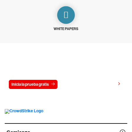
WHITE PAPERS
Prueba CrowdStrike gratis durante 15
días
Ver precios
Inicia la prueba gratis
Contáctanos