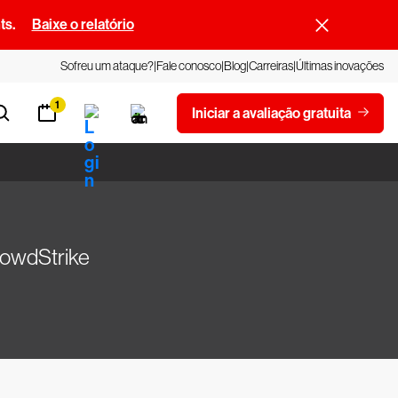
ts.
Baixe o relatório
Sofreu um ataque?
Fale conosco
Blog
Carreiras
Últimas inovações
1
Iniciar a avaliação gratuita
rowdStrike