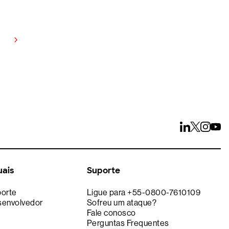
te por 15 dias
ços
uais
Suporte
porte
Ligue para +55-0800-7610109
senvolvedor
Sofreu um ataque?
Fale conosco
Perguntas Frequentes