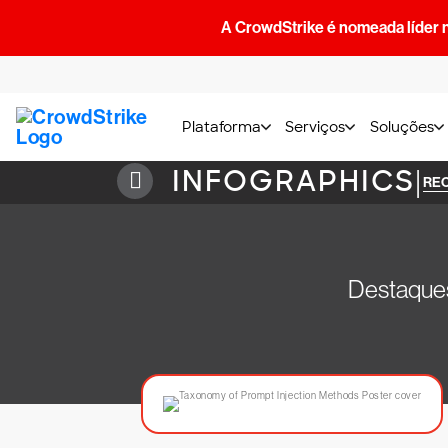
A CrowdStrike é nomeada líder 
Plataforma
Serviços
Soluções
INFOGRAPHICS
|
RE
Destaques