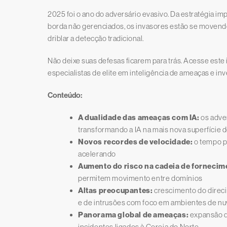
2025 foi o ano do adversário evasivo. Da estratégia im
borda não gerenciados, os invasores estão se movend
driblar a detecção tradicional.
Não deixe suas defesas ficarem para trás. Acesse este
especialistas de elite em inteligência de ameaças e in
Conteúdo:
A dualidade das ameaças com IA:
os adve
transformando a IA na mais nova superfície 
Novos recordes de velocidade:
o tempo p
acelerando
Aumento do risco na cadeia de fornecim
permitem movimento entre domínios
Altas preocupantes:
crescimento do direci
e de intrusões com foco em ambientes de n
Panorama global de ameaças:
expansão da
incidentes ligados à Coreia do Norte