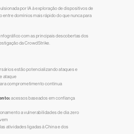
pulsionada por IA à exploração de dispositivos de
o entre domínios mais rápido do que nunca para
 infográfico com as principais descobertas dos
vestigação da CrowdStrike.
rsários estão potencializando ataques e
de ataque
ara comprometimento continua
ento:
acessos baseados em confiança
onamento a vulnerabilidades de dia zero
uvem
s atividades ligadas à China e dos