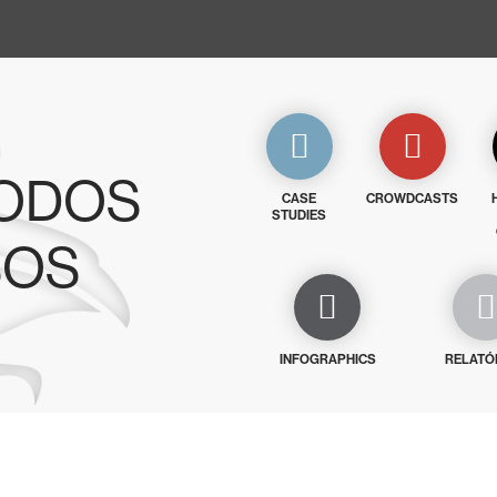
TODOS
CASE
CROWDCASTS
STUDIES
SOS
INFOGRAPHICS
RELATÓ