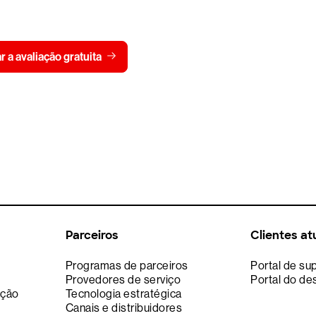
 CrowdStrike gratuitamen
Visualizar pre
ar a avaliação gratuita
Fale conosco
Parceiros
Clientes at
Programas de parceiros
Portal de su
Provedores de serviço
Portal do de
ação
Tecnologia estratégica
Canais e distribuidores