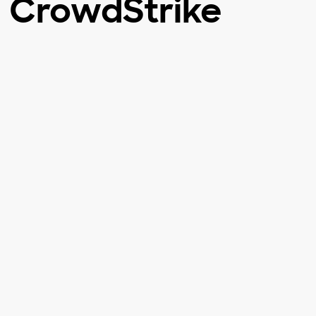
 CrowdStrike