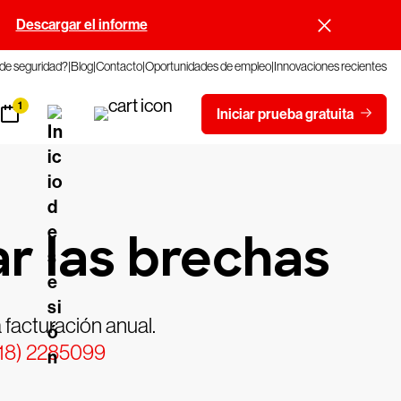
.
Descargar el informe
 de seguridad?
Blog
Contacto
Oportunidades de empleo
Innovaciones recientes
1
Iniciar prueba gratuita
r las brechas
 facturación anual.
118) 2285099