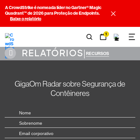
A CrowdStrike é nomeada líder no Gartner® Magic
Quadrant™ de 2026 para Proteção de Endpoints.
Baixe o relatório
1
RELATÓRIOS
|
RECURSOS
GigaOm Radar sobre Segurança de
Contêineres