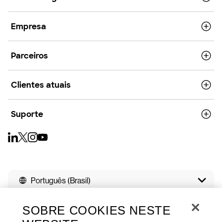
Empresa
Parceiros
Clientes atuais
Suporte
Português (Brasil)
SOBRE COOKIES NESTE
Direitos autorais © 2026
Privacidade
Cookies