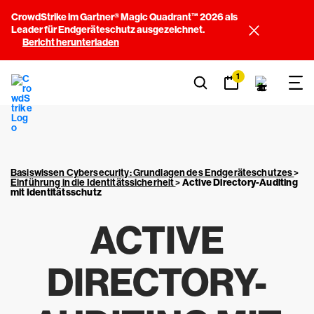
CrowdStrike im Gartner® Magic Quadrant™ 2026 als
Leader für Endgeräteschutz ausgezeichnet.
Bericht herunterladen
1
Basiswissen Cybersecurity: Grundlagen des Endgeräteschutzes
>
Einführung in die Identitätssicherheit
>
Active Directory-Auditing
mit Identitätsschutz
ACTIVE
DIRECTORY-