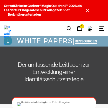
CrowdStrike im Gartner® Magic Quadrant™ 2026 als
Leader für Endgeräteschutz ausgezeichnet.
Bericht herunterladen
1
WHITE PAPERS
|
RESSOURCEN
Der umfassende Leitfaden zur
Entwicklung einer
Identitätsschutzstrategie