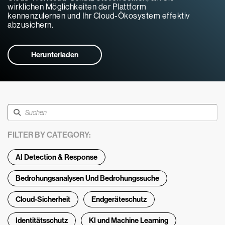
wirklichen Möglichkeiten der Plattform
kennenzulernen und Ihr Cloud-Ökosystem effektiv
abzusichern.
Herunterladen
FILTER BY CATEGORY:
AI Detection & Response
Bedrohungsanalysen Und Bedrohungssuche
Cloud-Sicherheit
Endgeräteschutz
Identitätsschutz
KI und Machine Learning