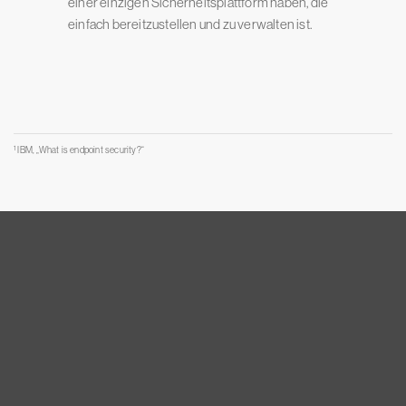
einer einzigen Sicherheitsplattform haben, die
einfach bereitzustellen und zu verwalten ist.
1
IBM, „What is endpoint security?“