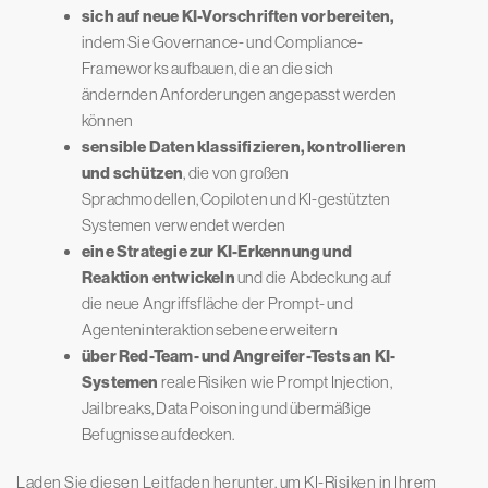
sich auf neue KI-Vorschriften vorbereiten,
indem Sie Governance- und Compliance-
Frameworks aufbauen, die an die sich
ändernden Anforderungen angepasst werden
können
sensible Daten klassifizieren, kontrollieren
und schützen
, die von großen
Sprachmodellen, Copiloten und KI-gestützten
Systemen verwendet werden
eine Strategie zur KI-Erkennung und
Reaktion entwickeln
und die Abdeckung auf
die neue Angriffsfläche der Prompt- und
Agenteninteraktionsebene erweitern
über Red-Team- und Angreifer-Tests an KI-
Systemen
reale Risiken wie Prompt Injection,
Jailbreaks, Data Poisoning und übermäßige
Befugnisse aufdecken.
Laden Sie diesen Leitfaden herunter, um KI-Risiken in Ihrem