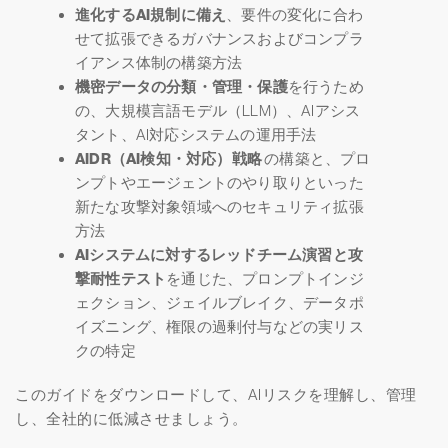
進化するAI規制に備え
、要件の変化に合わ
せて拡張できるガバナンスおよびコンプラ
イアンス体制の構築方法
機密データの分類・管理・保護
を行うため
の、大規模言語モデル（LLM）、AIアシス
タント、AI対応システムの運用手法
AIDR（AI検知・対応）戦略
の構築と、プロ
ンプトやエージェントのやり取りといった
新たな攻撃対象領域へのセキュリティ拡張
方法
AIシステムに対するレッドチーム演習と攻
撃耐性テスト
を通じた、プロンプトインジ
ェクション、ジェイルブレイク、データポ
イズニング、権限の過剰付与などの実リス
クの特定
このガイドをダウンロードして、AIリスクを理解し、管理
し、全社的に低減させましょう。