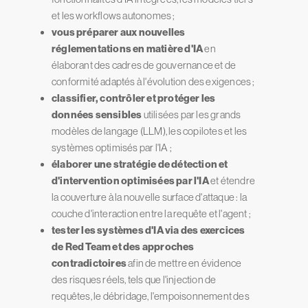
et les workflows autonomes ;
vous préparer aux nouvelles
réglementations en matière d'IA
en
élaborant des cadres de gouvernance et de
conformité adaptés à l'évolution des exigences ;
classifier, contrôler et protéger les
données sensibles
utilisées par les grands
modèles de langage (LLM), les copilotes et les
systèmes optimisés par l'IA ;
élaborer une stratégie de détection et
d'intervention optimisées par l'IA
et étendre
la couverture à la nouvelle surface d'attaque : la
couche d'interaction entre la requête et l'agent ;
tester les systèmes d'IA via des exercices
de Red Team et des approches
contradictoires
afin de mettre en évidence
des risques réels, tels que l'injection de
requêtes, le débridage, l'empoisonnement des