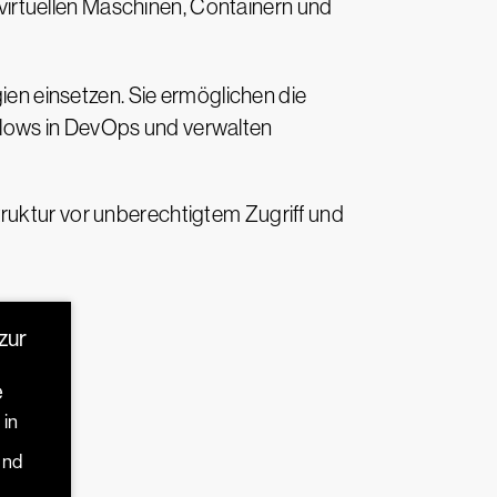
virtuellen Maschinen, Containern und
n einsetzen. Sie ermöglichen die
flows in DevOps und verwalten
truktur vor unberechtigtem Zugriff und
zur
e
 in
und