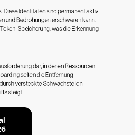
 Diese Identitäten sind permanent aktiv
ngen und Bedrohungen erschweren kann.
e Token-Speicherung, was die Erkennung
ausforderung dar, in denen Ressourcen
boarding selten die Entfernung
odurch versteckte Schwachstellen
fs steigt.
al
26