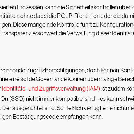
erten Prozessen kann die Sicherheitskontrollen überfor
itäten, ohne dabei die POLP-Richtlinien oder die dam
gen. Diese mangelnde Kontrolle führt zu Konfigurations
 Transparenz erschwert die Verwaltung dieser Identitäte
eitreichende Zugriffsberechtigungen, doch können Kon
Ohne eine solide Governance können übermäßige Berech
r
Identitäts- und Zugriffsverwaltung (IAM)
ist zudem kom
On (SSO) nicht immer kompatibel sind – es kann schwier
zer ausgerichtet sind. Schließlich verfügt eine nichtmen
telligen Bestätigungscode empfangen kann.