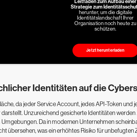
Leitfaden zum Aufbau einer
Strategie zum Identitätsschu
herunter, um die digitale
Identitätslandschaft Ihrer
Organisation noch heute zu
schützen.
Jetzt herunterladen
hlicher Identitäten auf die Cyber
fläche, da jeder Service Account, jedes API-Token und 
r darstellt. Unzureichend gesicherte Identitäten werden
n Umgebungen. Da in modernen Unternehmen scheinbar 
cht übersehen, was ein erhöhtes Risiko für unbefugten Zu