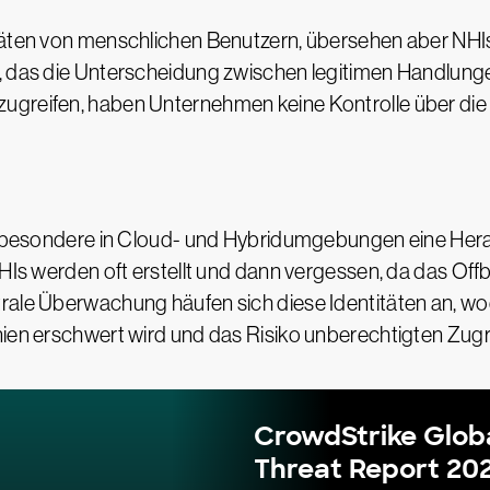
täten von menschlichen Benutzern, übersehen aber NHIs.
u, das die Unterscheidung zwischen legitimen Handlu
zugreifen, haben Unternehmen keine Kontrolle über di
 insbesondere in Cloud- und Hybridumgebungen eine Her
NHIs werden oft erstellt und dann vergessen, da das Off
trale Überwachung häufen sich diese Identitäten an, w
ien erschwert wird und das Risiko unberechtigten Zugrif
CrowdStrike Glob
Threat Report 20