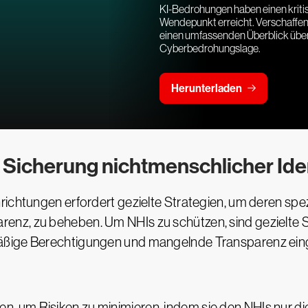
KI-Bedrohungen haben einen krit
Wendepunkt erreicht. Verschaffen 
einen umfassenden Überblick über
Cyberbedrohungslage.
Herunterladen
r Sicherung nichtmenschlicher Ide
richtungen erfordert gezielte Strategien, um deren sp
z, zu beheben. Um NHIs zu schützen, sind gezielte Stra
mäßige Berechtigungen und mangelnde Transparenz ei
um Risiken zu minimieren, indem sie den NHIs nur die 