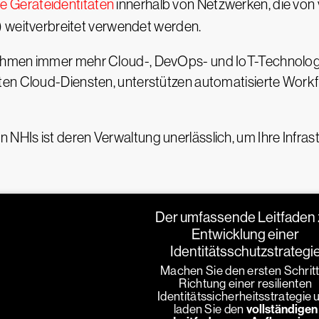
e Geräteidentitäten
innerhalb von Netzwerken, die von 
) weitverbreitet verwendet werden.
ehmen immer mehr Cloud-, DevOps- und IoT-Technologie
ten Cloud-Diensten, unterstützen automatisierte Work
HIs ist deren Verwaltung unerlässlich, um Ihre Infras
Der umfassende Leitfaden 
Entwicklung einer
Identitätsschutzstrategi
Machen Sie den ersten Schritt
Richtung einer resilienten
Identitätssicherheitsstrategie 
laden Sie den
vollständigen