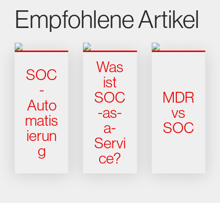
Empfohlene Artikel
Was
SOC
ist
-
SOC
MDR
Auto
-as-
vs
matis
a-
SOC
ierun
Servi
g
ce?