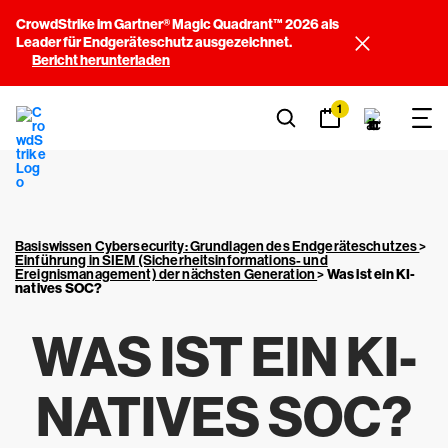
CrowdStrike im Gartner® Magic Quadrant™ 2026 als
Leader für Endgeräteschutz ausgezeichnet.
Bericht herunterladen
1
Basiswissen Cybersecurity: Grundlagen des Endgeräteschutzes
>
Einführung in SIEM (Sicherheitsinformations- und
Ereignismanagement) der nächsten Generation
>
Was ist ein KI-
natives SOC?
WAS IST EIN KI-
NATIVES SOC?