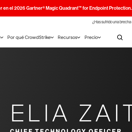
r en el 2026 Gartner® Magic Quadrant™ for Endpoint Protection
¿Has sufrido una brecha
s
Por qué CrowdStrike
Recursos
Precio
ELIA ZAI
CHIEF TECHNOLOGY OFFICER