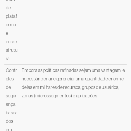
de
plataf
orma
e
infrae
strutu
ra
Contr
Embora as políticas refinadas sejam uma vantagem, é
oles
necessário criar e gerenciar uma quantidade enorme
de
delas em milhares de recursos, grupos de usuários,
segur
zonas (microssegmentos) e aplicações
ança
basea
dos
em