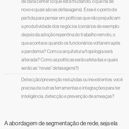
de data center (o que está mudando, o que há de
novo e quais são as defasagens). Esse é o ponto de
partida para pensar em políticas que não prejudicam
a produtividade dos negócios (cenários de exemplo:
depois da adoção repentina do trabalho remoto, o
que acontece quando os funcionários voltarem após
a pandemia? Como a arquitetura/topologia será
alterada? Como as políticas serão afetadas e quais
serão as “novas” defasagens?)
Detecção/prevenção reduzidas ou inexistentes: você
precisa de outras ferramentas e integrações para ter
inteligência, detecção e prevenção de ameaças?
A abordagem de segmentação de rede, seja ela