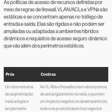
As políticas de acesso de recursos definidas por
meio de regras de firewall, VLAN/ACLs e VPNs são
estáticas e se concentram apenas no tráfego de
entrada e saída. Elas são rígidas e não podem ser
ampliadas ou adaptadas a ambientes híbridos
dinâmicos e requisitos de acesso seguro dinâmico
que vão além dos perímetros estáticos.
Prós
Contras
Um dos métodos
As VLANs e firewalls criam vários pontos
de segmentação
de estrangulamento na rede, o que tem
mais antigos e
um impacto negativo no desempenho da
amplamente
rede e na produtividade dos negócios