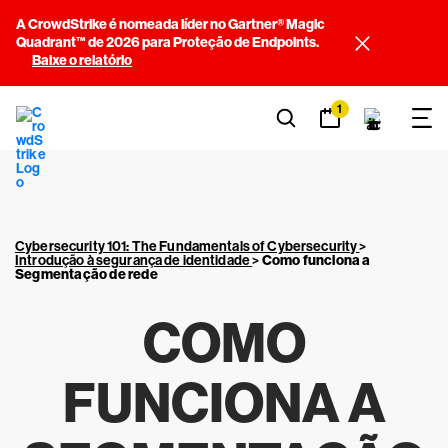
A CrowdStrike é nomeada líder no Gartner® Magic
Quadrant™ de 2026 para Proteção de Endpoints.
Baixe o relatório
1
Cybersecurity 101: The Fundamentals of Cybersecurity
>
Introdução à segurança de identidade
>
Como funciona a
Segmentação de rede
COMO
FUNCIONA A