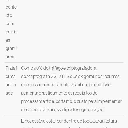
conte
xto
com
polític
as
granul
ares
Plataf
Como 90% do tráfego é criptografado, a
orma
descriptografia SSL/TLS que exige muitos recursos
unific
é necessária para garantir visibilidade total. Isso
ada
aumenta drasticamente os requisitos de
processamento e, portanto, o custo para implementar
e operacionalizar esse tipo de segmentação
É necessário estar por dentro de toda a arquitetura