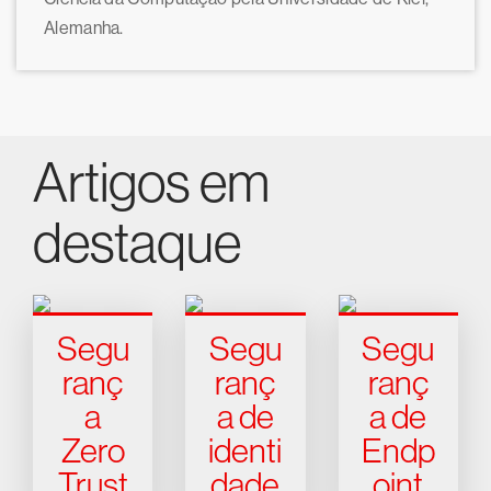
Alemanha.
Artigos em
destaque
Segu
Segu
Segu
ranç
ranç
ranç
a
a de
a de
Zero
identi
Endp
Trust
dade
oint