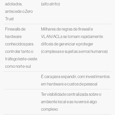
adotados,
(alto atrito)
antecede o Zero
Trust
Firewalls de
Milhares de regras de firewall e
hardware
VLAN/ACLs se tornam rapidamente
conhecidos para
difíceis de gerenciar e proteger
controlar tanto o
(complexas e sujeitas a erros humanos)
tráfego leste-oeste
como norte-sul
É cara para expandir, com investimentos
em hardware e custos de pessoal
Ter visibilidade centralizada sobre o
ambiente local e as nuvens é algo
complexo