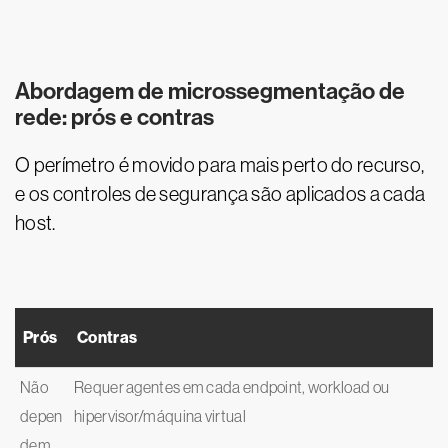
Abordagem de microssegmentação de
rede: prós e contras
O perímetro é movido para mais perto do recurso,
e os controles de segurança são aplicados a cada
host.
Prós
Contras
Não
Requer agentes em cada endpoint, workload ou
depen
hipervisor/máquina virtual
dem