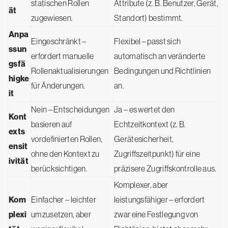
statischen Rollen
Attribute (z. B. Benutzer, Gerät,
ät
zugewiesen.
Standort) bestimmt.
Anpa
Eingeschränkt –
Flexibel – passt sich
ssun
erfordert manuelle
automatisch an veränderte
gsfä
Rollenaktualisierungen
Bedingungen und Richtlinien
higke
für Änderungen.
an.
it
Nein – Entscheidungen
Ja – es wertet den
Kont
basieren auf
Echtzeitkontext (z. B.
exts
vordefinierten Rollen,
Gerätesicherheit,
ensit
ohne den Kontext zu
Zugriffszeitpunkt) für eine
ivität
berücksichtigen.
präzisere Zugriffskontrolle aus.
Komplexer, aber
Kom
Einfacher – leichter
leistungsfähiger – erfordert
plexi
umzusetzen, aber
zwar eine Festlegung von