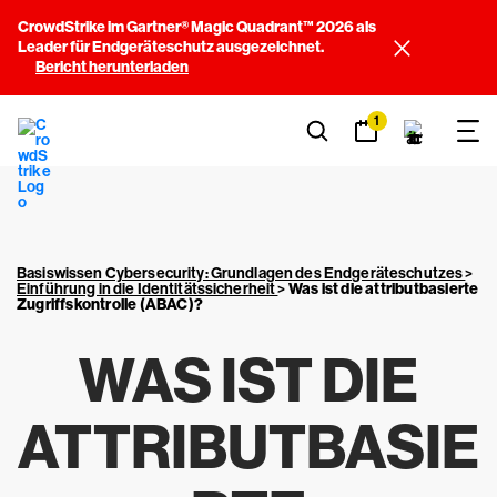
CrowdStrike im Gartner® Magic Quadrant™ 2026 als
Leader für Endgeräteschutz ausgezeichnet.
Bericht herunterladen
1
Basiswissen Cybersecurity: Grundlagen des Endgeräteschutzes
>
Einführung in die Identitätssicherheit
>
Was ist die attributbasierte
Zugriffskontrolle (ABAC)?
WAS IST DIE
ATTRIBUTBASIE