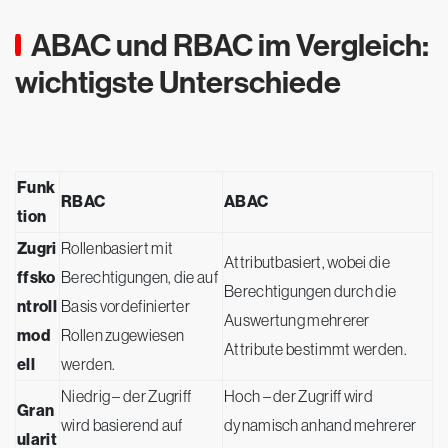
ABAC und RBAC im Vergleich:
wichtigste Unterschiede
Funk
RBAC
ABAC
tion
Zugri
Rollenbasiert mit
Attributbasiert, wobei die
ffsko
Berechtigungen, die auf
Berechtigungen durch die
ntroll
Basis vordefinierter
Auswertung mehrerer
mod
Rollen zugewiesen
Attribute bestimmt werden.
ell
werden.
Niedrig – der Zugriff
Hoch – der Zugriff wird
Gran
wird basierend auf
dynamisch anhand mehrerer
ularit