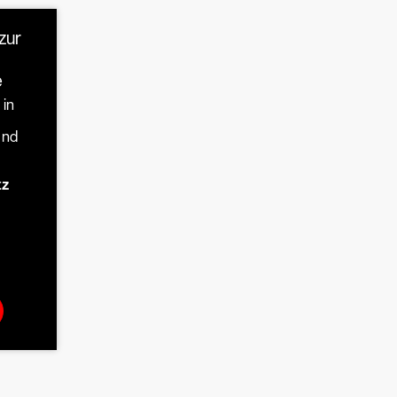
zur
e
 in
und
tz