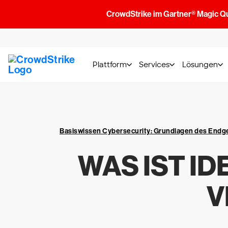
CrowdStrike im Gartner® Magic Q
Plattform
Services
Lösungen
Basiswissen Cybersecurity: Grundlagen des End
WAS IST I
V