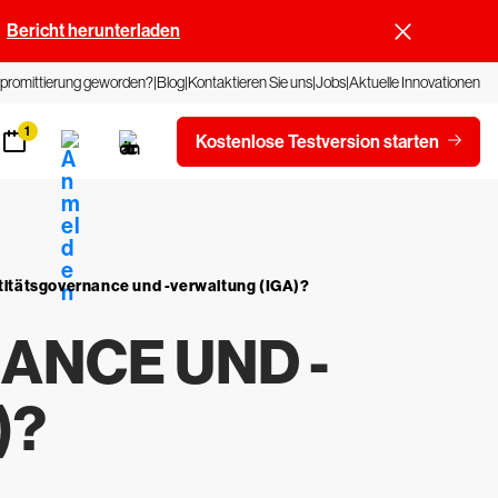
Bericht herunterladen
promittierung geworden?
Blog
Kontaktieren Sie uns
Jobs
Aktuelle Innovationen
1
Kostenlose Testversion starten
ntitätsgovernance und -verwaltung (IGA)?
ANCE UND -
)?