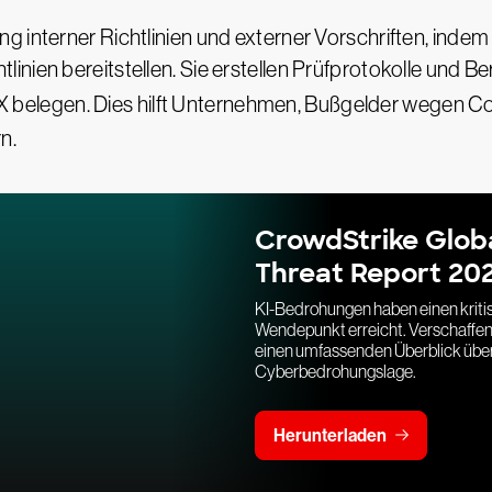
 interner Richtlinien und externer Vorschriften, indem
ien bereitstellen. Sie erstellen Prüfprotokolle und Ber
 belegen. Dies hilft Unternehmen, Bußgelder wegen C
n.
CrowdStrike Glob
Threat Report 20
KI-Bedrohungen haben einen krit
Wendepunkt erreicht. Verschaffen 
einen umfassenden Überblick über
Cyberbedrohungslage.
Herunterladen