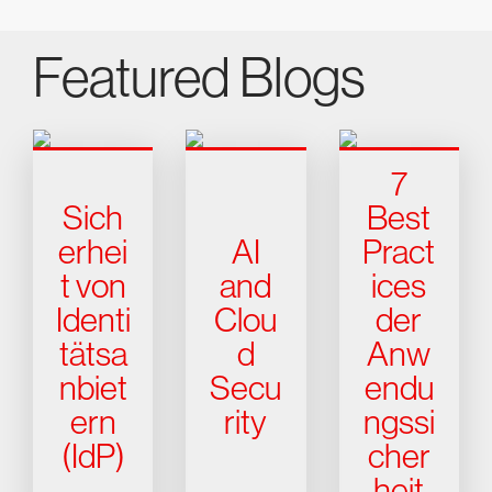
Featured Blogs
7
Sich
Best
erhei
AI
Pract
t von
and
ices
Identi
Clou
der
tätsa
d
Anw
nbiet
Secu
endu
ern
rity
ngssi
(IdP)
cher
heit