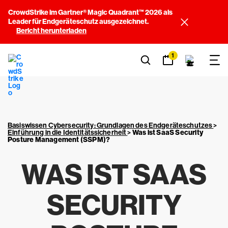
CrowdStrike im Gartner® Magic Quadrant™ 2026 als
Leader für Endgeräteschutz ausgezeichnet.
Bericht herunterladen
1
Basiswissen Cybersecurity: Grundlagen des Endgeräteschutzes
>
Einführung in die Identitätssicherheit
>
Was ist SaaS Security
Posture Management (SSPM)?
WAS IST SAAS
SECURITY