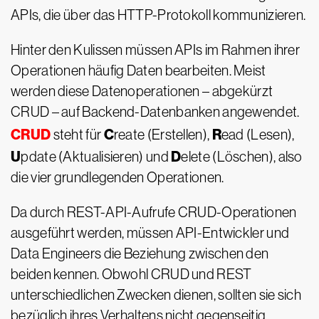
APIs, die über das HTTP-Protokoll kommunizieren.
Hinter den Kulissen müssen APIs im Rahmen ihrer
Operationen häufig Daten bearbeiten. Meist
werden diese Datenoperationen – abgekürzt
CRUD – auf Backend-Datenbanken angewendet.
CRUD
C
R
steht für
reate (Erstellen),
ead (Lesen),
U
D
pdate (Aktualisieren) und
elete (Löschen), also
die vier grundlegenden Operationen.
Da durch REST-API-Aufrufe CRUD-Operationen
ausgeführt werden, müssen API-Entwickler und
Data Engineers die Beziehung zwischen den
beiden kennen. Obwohl CRUD und REST
unterschiedlichen Zwecken dienen, sollten sie sich
bezüglich ihres Verhaltens nicht gegenseitig