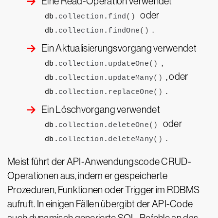
Eine Read-Operation verwendet
oder
db.
collection
.
find
()
.
db.
collection
.
findOne
()
Ein Aktualisierungsvorgang verwendet
,
db.
collection
.
updateOne
()
, oder
db.
collection
.
updateMany
()
.
db.
collection
.
replaceOne
()
Ein Löschvorgang verwendet
oder
db.
collection
.
deleteOne
()
.
db.
collection
.
deleteMany
()
Meist führt der API-Anwendungscode CRUD-
Operationen aus, indem er gespeicherte
Prozeduren, Funktionen oder Trigger im RDBMS
aufruft. In einigen Fällen übergibt der API-Code