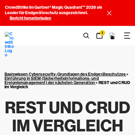
CrowdStrike im Gartner® Magic Quadrant™ 2026 als
Leader für Endgeräteschutz ausgezeichnet.
Bericht herunterladen
1
Basiswissen Cybersecurity: Grundlagen des Endgeräteschutzes
>
Einführung in SIEM (Sicherheitsinformations- und
Ereignismanagement) der nächsten Generation
>
REST und CRUD
im Vergleich
REST UND CRUD
IM VERGLEICH