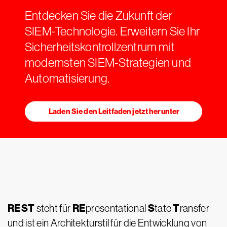
Entdecken Sie die Zukunft der
SIEM-Technologie. Erweitern Sie Ihr
Sicherheitskontrollzentrum mit
modernsten SIEM-Strategien und
Automatisierung.
Laden Sie den Leitfaden jetzt herunter
REST
RE
S
T
steht für
presentational
tate
ransfer
und ist ein Architekturstil für die Entwicklung von