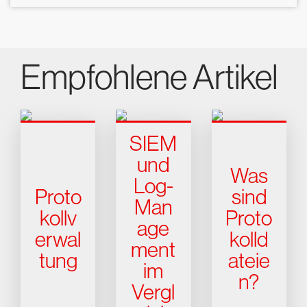
Empfohlene Artikel
SIEM
und
Was
Log-
Proto
sind
Man
kollv
Proto
age
erwal
kolld
ment
tung
ateie
im
n?
Vergl