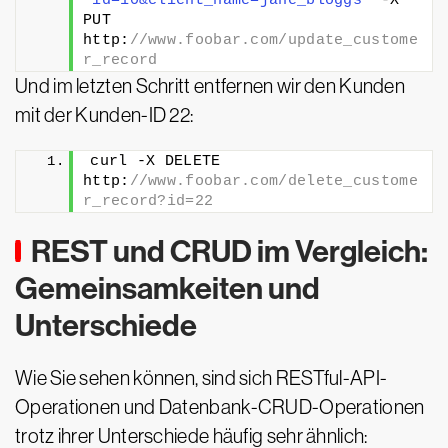
'id=10&client_name=jane_bloggs'
 -X 
PUT 
http:
//www.foobar.com/update_custome
r_record
Und im letzten Schritt entfernen wir den Kunden
mit der Kunden-ID 22:
curl -X DELETE 
http:
//www.foobar.com/delete_custome
r_record?id=22
REST und CRUD im Vergleich:
Gemeinsamkeiten und
Unterschiede
Wie Sie sehen können, sind sich RESTful-API-
Operationen und Datenbank-CRUD-Operationen
trotz ihrer Unterschiede häufig sehr ähnlich: