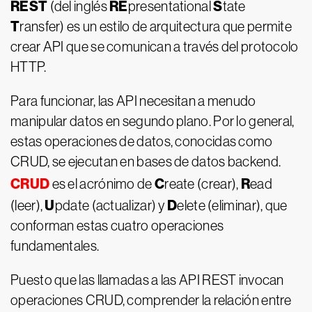
REST
RE
S
(del inglés
presentational
tate
T
ransfer) es un estilo de arquitectura que permite
crear API que se comunican a través del protocolo
HTTP.
Para funcionar, las API necesitan a menudo
manipular datos en segundo plano. Por lo general,
estas operaciones de datos, conocidas como
CRUD, se ejecutan en bases de datos backend.
CRUD
C
R
es el acrónimo de
reate (crear),
ead
U
D
(leer),
pdate (actualizar) y
elete (eliminar), que
conforman estas cuatro operaciones
fundamentales.
Puesto que las llamadas a las API REST invocan
operaciones CRUD, comprender la relación entre