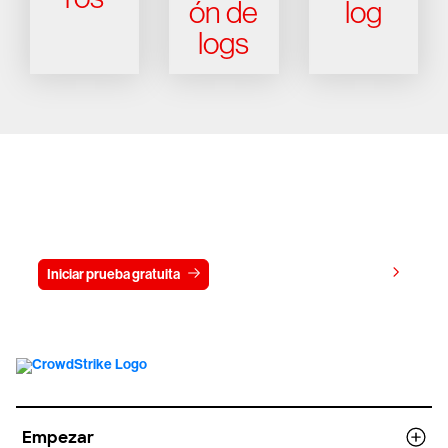
ón de
log
logs
Prueba gratis CrowdStrike durante
15 días
Ver precios
Iniciar prueba gratuita
Contacto
Empezar