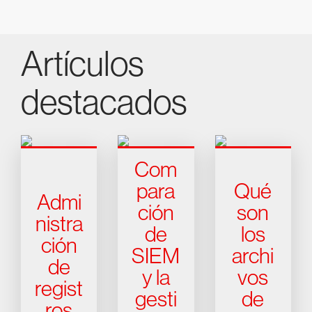
Artículos
destacados
Com
para
Qué
Admi
ción
son
nistra
de
los
ción
SIEM
archi
de
y la
vos
regist
gesti
de
ros