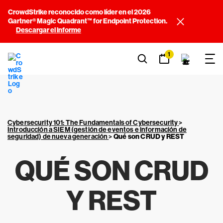
CrowdStrike reconocido como líder en el 2026
Gartner® Magic Quadrant™ for Endpoint Protection.
Descargar el informe
1
Cybersecurity 101: The Fundamentals of Cybersecurity
>
Introducción a SIEM (gestión de eventos e información de
seguridad) de nueva generación
>
Qué son CRUD y REST
QUÉ SON CRUD
Y REST