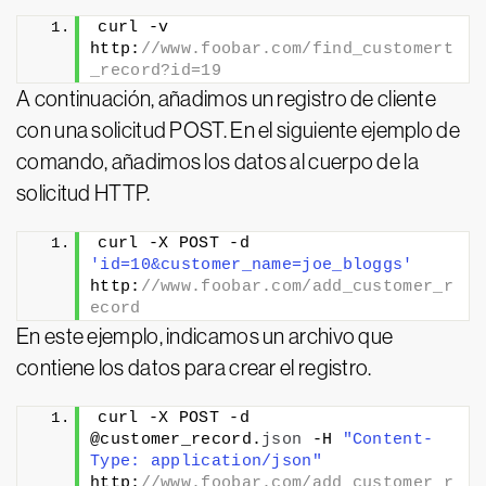
curl -v 
http:
//www.foobar.com/find_customert
_record?id=19
A continuación, añadimos un registro de cliente
con una solicitud POST. En el siguiente ejemplo de
comando, añadimos los datos al cuerpo de la
solicitud HTTP.
curl -X POST -d 
'id=10&customer_name=joe_bloggs'
http:
//www.foobar.com/add_customer_r
ecord
En este ejemplo, indicamos un archivo que
contiene los datos para crear el registro.
curl -X POST -d 
@customer_record.
json
 -H 
"Content-
Type: application/json"
http:
//www.foobar.com/add_customer_r