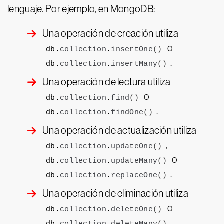
lenguaje. Por ejemplo, en MongoDB:
Una operación de creación utiliza
o
db.
collection
.
insertOne
()
.
db.
collection
.
insertMany
()
Una operación de lectura utiliza
o
db.
collection
.
find
()
.
db.
collection
.
findOne
()
Una operación de actualización utiliza
,
db.
collection
.
updateOne
()
o
db.
collection
.
updateMany
()
.
db.
collection
.
replaceOne
()
Una operación de eliminación utiliza
o
db.
collection
.
deleteOne
()
.