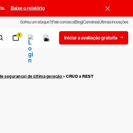
ts.
Baixe o relatório
Sofreu um ataque?
Fale conosco
Blog
Carreiras
Últimas inovações
1
Iniciar a avaliação gratuita
de segurança) de última geração
>
CRUD x REST