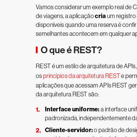
Vamos considerar um exemplo real de C
cria
de viagens, a aplicação
um registro 
disponíveis quando uma reserva é conf
semelhantes acontecem em qualquer ap
O que é REST?
REST é um estilo de arquitetura de API
os
princípios da arquitetura REST
e perm
aplicações que acessam APIs REST geral
da arquitetura REST são:
Interface uniforme:
a interface un
padronizada, independentemente da 
Cliente-servidor:
o padrão de desig