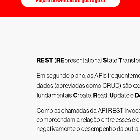
Faça o download do guia agora
REST
RE
S
T
(
presentational
tate
ransfe
Em segundo plano, as APIs frequenteme
dados (abreviadas como CRUD) são ex
C
R
U
D
fundamentais
reate,
ead,
pdate e
Como as chamadas da API REST invoca
compreendam a relação entre esses el
negativamente o desempenho da outra.