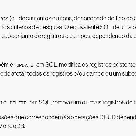
tros (ou documentos ou itens, dependendo do tipo de
os critérios de pesquisa. O equivalente SQL de uma o
m subconjunto de registros e campos, dependendo da c
mbém é
em SQL, modifica os registros existen
UPDATE
pode afetar todos os registros e/ou campo ou um subco
m é
em SQL, remove um ou mais registros do 
DELETE
ssões que correspondem às operações CRUD dependem
o MongoDB: