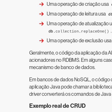
Uma operação de criação usa
Uma operação de leitura usa
d
Uma operação de atualização 
.
db.
collection
.
replaceOne
()
Uma operação de exclusão us
Geralmente, o código da aplicação da
acionadores no RDBMS. Em alguns caso
mecanismo de banco de dados.
Em bancos de dados NoSQL, o código da
aplicação Java pode chamar a bibliote
driver converterá os comandos de Java 
Exemplo real de CRUD