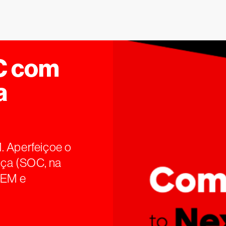
C com
a
. Aperfeiçoe o
ça (SOC, na
IEM e