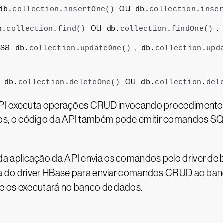
ou
db.
collection
.
insertOne
()
db.
collection
.
inse
ou
.
b.
collection
.
find
()
db.
collection
.
findOne
()
usa
,
db.
collection
.
updateOne
()
db.
collection
.
upd
a
ou
db.
collection
.
deleteOne
()
db.
collection
.
del
 API executa operações CRUD invocando procedimento
s, o código da API também pode emitir comandos SQ
 aplicação da API envia os comandos pelo driver de 
ca do driver HBase para enviar comandos CRUD ao ban
e os executará no banco de dados.