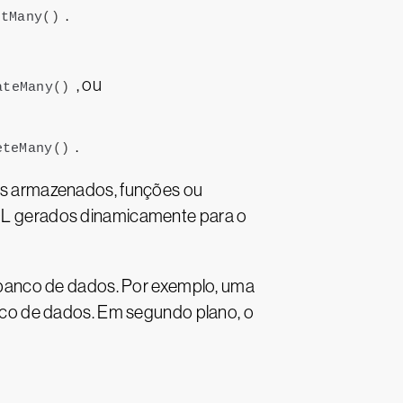
.
rtMany
()
, ou
ateMany
()
.
eteMany
()
s armazenados, funções ou
L gerados dinamicamente para o
banco de dados. Por exemplo, uma
co de dados. Em segundo plano, o