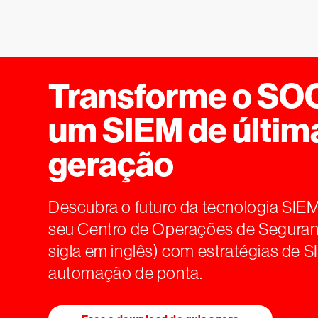
Transforme o SO
um SIEM de últim
geração
Descubra o futuro da tecnologia SIEM
seu Centro de Operações de Seguran
sigla em inglês) com estratégias de S
automação de ponta.