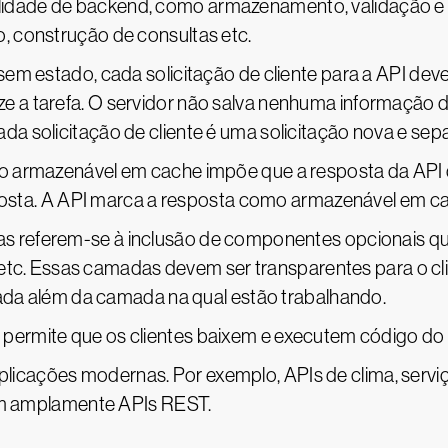
nalidade de backend, como armazenamento, validação e
io, construção de consultas etc.
em estado, cada solicitação de cliente para a API dev
ize a tarefa. O servidor não salva nenhuma informação
cada solicitação de cliente é uma solicitação nova e sepa
ão armazenável em cache impõe que a resposta da API 
osta. A API marca a resposta como armazenável em c
 referem-se à inclusão de componentes opcionais qu
etc. Essas camadas devem ser transparentes para o c
da além da camada na qual estão trabalhando.
permite que os clientes baixem e executem código do 
icações modernas. Por exemplo, APIs de clima, serviço
izam amplamente APIs REST.