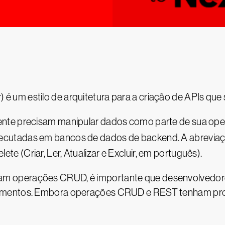
r) é um estilo de arquitetura para a criação de APIs q
nte precisam manipular dados como parte de sua ope
ecutadas em bancos de dados de backend. A abrevia
elete (Criar, Ler, Atualizar e Excluir, em português).
m operações CRUD, é importante que desenvolvedore
ementos. Embora operações CRUD e REST tenham propó