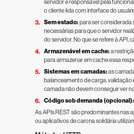
servidor é responsável pela funcio
o cliente lida com interface do usuár
Sem estado:
para ser considerada s
necessárias para que o servidor real
do servidor. No que se refere à API, 
Armazenável em cache:
a restriç
para armazenar em cache essa resp
Sistemas em camadas:
as camadas
balanceamento de carga, validação 
camada não devem conseguir ver na
Código sob demanda (opcional):
As APIs REST são predominantes nas apl
ou aplicativos de carona solidária util