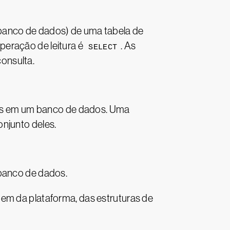
 banco de dados) de uma tabela de
peração de leitura é
. As
SELECT
onsulta.
tes em um banco de dados. Uma
njunto deles.
banco de dados.
 da plataforma, das estruturas de