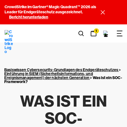
CrowdStrike im Gartner® Magic Quadrant™ 2026 als
Leader für Endgeräteschutz ausgezeichnet.
Bericht herunterladen
1
Basiswissen Cybersecurity: Grundlagen des Endgeräteschutzes
>
Einführung in SIEM (Sicherheitsinformations- und
Ereignismanagement) der nächsten Generation
>
Was ist ein SOC-
Framework?
WAS IST EIN
SOC-