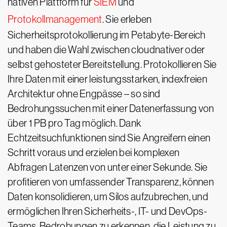
nativen Plattform für
SIEM
und
Protokollmanagement
. Sie erleben
Sicherheitsprotokollierung im Petabyte-Bereich
und haben die Wahl zwischen cloudnativer oder
selbst gehosteter Bereitstellung. Protokollieren Sie
Ihre Daten mit einer leistungsstarken, indexfreien
Architektur ohne Engpässe – so sind
Bedrohungssuchen mit einer Datenerfassung von
über 1 PB pro Tag möglich. Dank
Echtzeitsuchfunktionen sind Sie Angreifern einen
Schritt voraus und erzielen bei komplexen
Abfragen Latenzen von unter einer Sekunde. Sie
profitieren von umfassender Transparenz, können
Daten konsolidieren, um Silos aufzubrechen, und
ermöglichen Ihren Sicherheits-, IT- und DevOps-
Teams, Bedrohungen zu erkennen, die Leistung zu