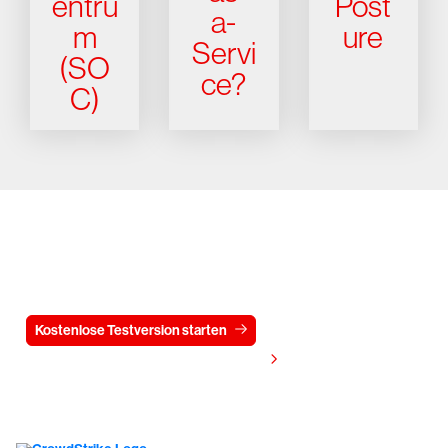
entru
Post
a-
m
ure
Servi
(SO
ce?
C)
Testen Sie CrowdStrike
15 Tage kostenlos
Kostenlose Testversion starten
Kontaktieren Sie uns
Preis anzeigen