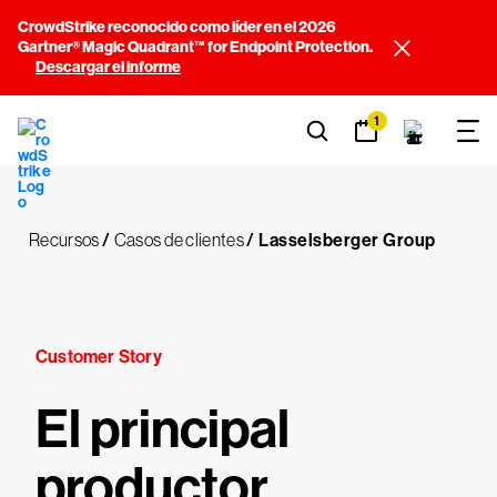
CrowdStrike reconocido como líder en el 2026
Gartner® Magic Quadrant™ for Endpoint Protection.
Descargar el informe
1
Recursos
/
Casos de clientes
/
Lasselsberger Group
Customer Story
El principal
productor