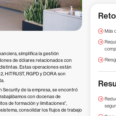
Reto
Más d
Requi
compl
anciera, simplifica la gestión
Riesg
lones de dólares relacionados con
s distintas. Estas operaciones están
SOC 2, HITRUST, RGPD y DORA son
ta.
Resu
n Security de la empresa, se encontró
"Trabajábamos con docenas de
Reduc
tos de formación y limitaciones",
segur
istema, consolidar los flujos de trabajo