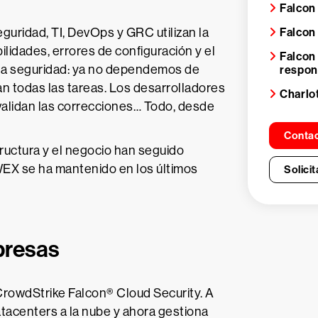
Falcon
Falcon 
guridad, TI, DevOps y GRC utilizan la
ilidades, errores de configuración y el
Falcon
 la seguridad: ya no dependemos de
respo
an todas las tareas. Los desarrolladores
Charlo
 validan las correcciones… Todo, desde
Contac
tructura y el negocio han seguido
WEX se ha mantenido en los últimos
Solici
presas
rowdStrike Falcon® Cloud Security. A
atacenters a la nube y ahora gestiona