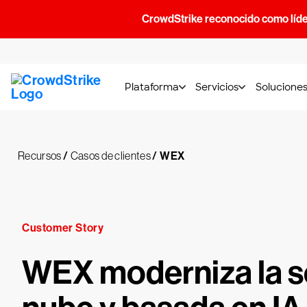
CrowdStrike reconocido como líde
Plataforma
Servicios
Solucione
Recursos
/
Casos de clientes
/
WEX
Customer Story
WEX moderniza la s