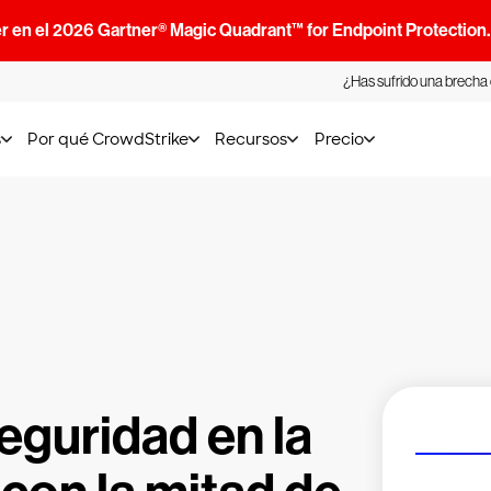
r en el 2026 Gartner® Magic Quadrant™ for Endpoint Protection
¿Has sufrido una brecha
s
Por qué CrowdStrike
Recursos
Precio
eguridad en la