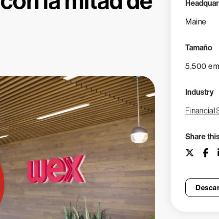
con la mitad de
Headquar
Maine
Tamaño
5,500 em
Industry
Financial 
Share thi
Descar