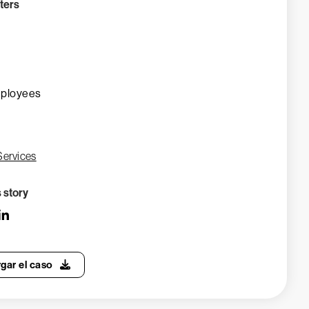
ters
ployees
Services
s story
gar el caso