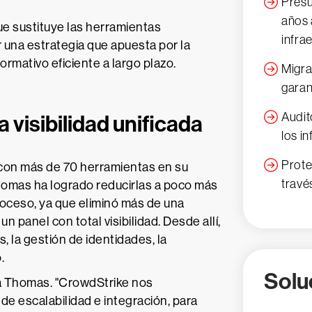
Presu
años 
e sustituye las herramientas
infra
r una estrategia que apuesta por la
ormativo eficiente a largo plazo.
Migra
garan
Audit
 visibilidad unificada
los i
Prote
on más de 70 herramientas en su
travé
homas ha logrado reducirlas a poco más
roceso, ya que eliminó más de una
n panel con total visibilidad. Desde allí,
 la gestión de identidades, la
.
Solu
ca Thomas. "CrowdStrike nos
de escalabilidad e integración, para