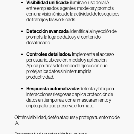
Visibilidad unificada:
ilumina el uso de la IA
entre empleados, agentes, modelos y prompts
con una visión única de la actividad de los equipos
de trabajo y las workloads.
Detección avanzada:
identifica la inyección de
prompts, la fuga de datos y el contenido
desalineado.
Controles detallados:
implementa el acceso
por usuario, ubicación, modelo y aplicación.
Aplica políticas de tiempo de ejecución que
protejan los datos sin interrumpir la
productividad.
Respuesta automatizada:
detecta y bloquea
interacciones riesgosas o aplica protección de
datos en tiempo real con enmascaramiento y
criptografía que preserva el formato.
Obtén visibilidad, detén ataques y protege tu entorno de
IA.