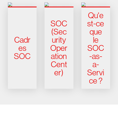
Qu'e
SOC
st-ce
(Sec
que
Cadr
urity
le
es
Oper
SOC
SOC
ation
-as-
Cent
a-
er)
Servi
ce ?