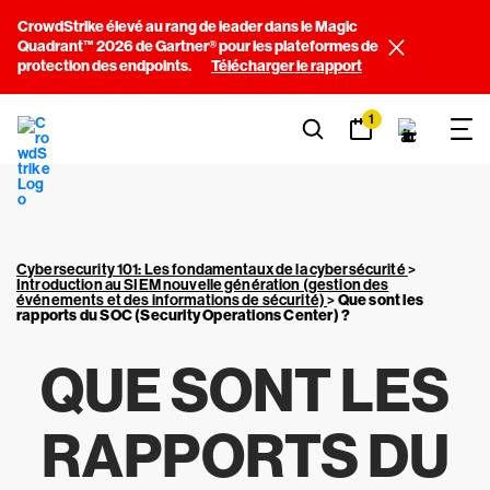
CrowdStrike élevé au rang de leader dans le Magic
Quadrant™ 2026 de Gartner® pour les plateformes de
protection des endpoints.
Télécharger le rapport
1
Cybersecurity 101: Les fondamentaux de la cybersécurité
>
Introduction au SIEM nouvelle génération (gestion des
événements et des informations de sécurité)
>
Que sont les
rapports du SOC (Security Operations Center) ?
QUE SONT LES
RAPPORTS DU