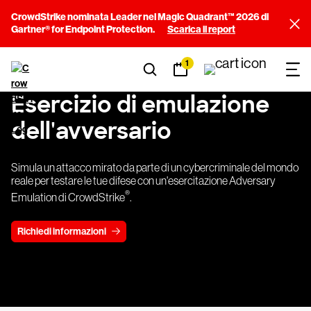
CrowdStrike nominata Leader nel Magic Quadrant™ 2026 di
Gartner® for Endpoint Protection.
Scarica il report
1
Esercizio di emulazione
dell'avversario
Simula un attacco mirato da parte di un cybercriminale del mondo
reale per testare le tue difese con un'esercitazione Adversary
®
Emulation di CrowdStrike
.
Richiedi informazioni