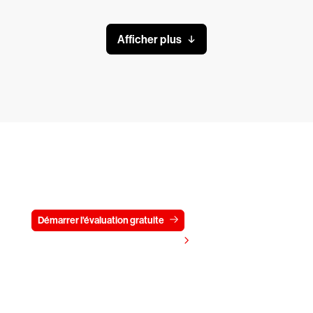
Afficher plus
Essayez CrowdStrike gratuitement
pendant 15 jours
Démarrer l'évaluation gratuite
Contactez-nous
Voir les tarifs