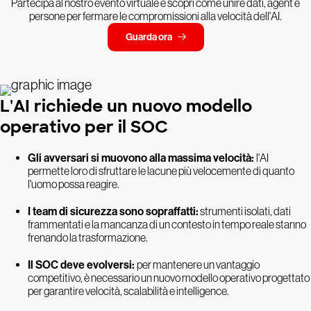
Partecipa al nostro evento virtuale e scopri come unire dati, agent e
persone per fermare le compromissioni alla velocità dell'AI.
Guarda ora
L'AI richiede un nuovo modello
operativo per il SOC
Gli avversari si muovono alla massima velocità:
l'AI
permette loro di sfruttare le lacune più velocemente di quanto
l'uomo possa reagire.
I team di sicurezza sono sopraffatti:
strumenti isolati, dati
frammentati e la mancanza di un contesto in tempo reale stanno
frenando la trasformazione.
Il SOC deve evolversi:
per mantenere un vantaggio
competitivo, è necessario un nuovo modello operativo progettato
per garantire velocità, scalabilità e intelligence.