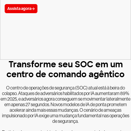
Assista agora
Transforme seu SOC em um
centro de comando agêntico
O centro de operações de segurança (SOC) atual está à beira do
colapso. Ataques de adversários habilitados por IA aumentaram 89%
em 2025, e adversários agora conseguem se movimentar lateralmente
em apenas 27 segundos. Novos modelos de IA de ponta prometem
acelerar ainda mais essas mudanças. O cenário de ameaças
impulsionado por IA exige uma mudança fundamental nas operações
de segurança.