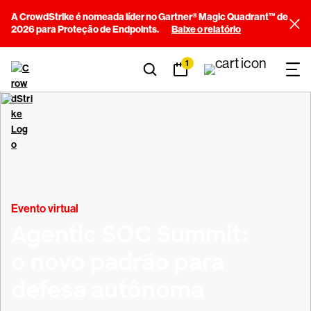
A CrowdStrike é nomeada líder no Gartner® Magic Quadrant™ de
2026 para Proteção de Endpoints.
Baixe o relatório
1
Evento virtual
Agentic SOC Summit:
o novo padrão para
defesa autônoma