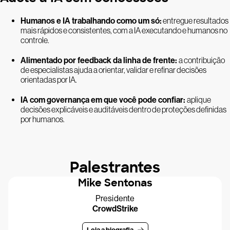
Humanos e IA trabalhando como um só:
entregue resultados
mais rápidos e consistentes, com a IA executando e humanos no
controle.
Alimentado por feedback da linha de frente:
a contribuição
de especialistas ajuda a orientar, validar e refinar decisões
orientadas por IA.
IA com governança em que você pode confiar:
aplique
decisões explicáveis e auditáveis dentro de proteções definidas
por humanos.
Palestrantes
Mike Sentonas
Presidente
CrowdStrike