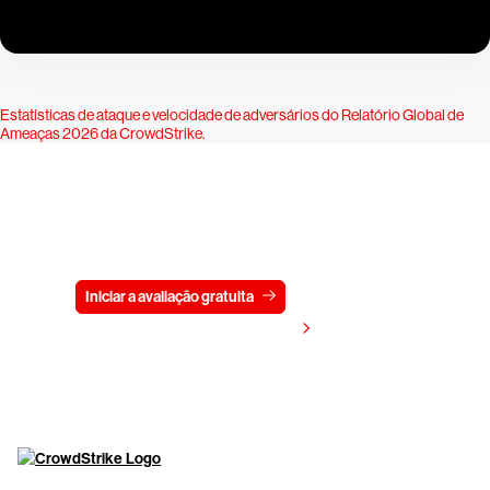
Estatísticas de ataque e velocidade de adversários do
Relatório Global de
Ameaças 2026 da CrowdStrike
.
Experimente a CrowdStrike
gratuitamente por 15 dias
Iniciar a avaliação gratuita
Fale conosco
Visualizar preços