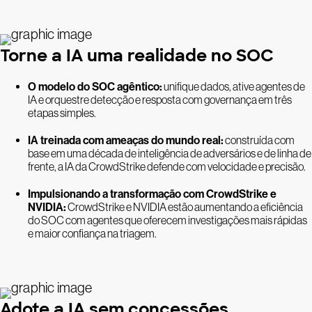
Torne a IA uma realidade no SOC
O modelo do SOC agêntico:
unifique dados, ative agentes de
IA e orquestre detecção e resposta com governança em três
etapas simples.
IA treinada com ameaças do mundo real:
construída com
base em uma década de inteligência de adversários e de linha de
frente, a IA da CrowdStrike defende com velocidade e precisão.
Impulsionando a transformação com CrowdStrike e
NVIDIA:
CrowdStrike e NVIDIA estão aumentando a eficiência
do SOC com agentes que oferecem investigações mais rápidas
e maior confiança na triagem.
Adote a IA sem concessões