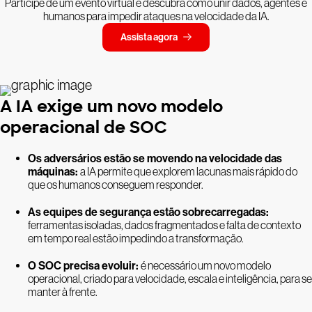
Participe de um evento virtual e descubra como unir dados, agentes e
humanos para impedir ataques na velocidade da IA.
Assista agora
A IA exige um novo modelo
operacional de SOC
Os adversários estão se movendo na velocidade das
máquinas:
a IA permite que explorem lacunas mais rápido do
que os humanos conseguem responder.
As equipes de segurança estão sobrecarregadas:
ferramentas isoladas, dados fragmentados e falta de contexto
em tempo real estão impedindo a transformação.
O SOC precisa evoluir:
é necessário um novo modelo
operacional, criado para velocidade, escala e inteligência, para se
manter à frente.