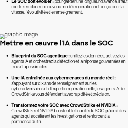
Le SOC doit évoluer :
pour garder une longueur d'avance, il faut
mettre en place un nouveau modèle opérationnel conçu pour la
vitesse, l'évolutivité et le renseignement.
Mettre en œuvre l'IA dans le SOC
Blueprint du SOC agentique :
unifiez les données, activez les
agents IA et orchestrez la détection et la réponse gouvernées en
trois étapes simples.
Une IA entraînée aux cybermenaces du monde réel :
s'appuyant sur dix ans de renseignement sur les
cyberadversaires et d'expertise opérationnelle, les agents IA de
CrowdStrike vous défendent avec rapidité et précision.
Transformez votre SOC avec CrowdStrike et NVIDIA :
CrowdStrike et NVIDIA boostent l'efficacité du SOC grâce à des
agents qui accélèrent les investigations et renforcent la
pertinence du tri.