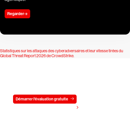
Regarder
Statistiques sur les attaques des cyberadversaires et leur vitesse tirées du
Global Threat Report 2026 de CrowdStrike
.
Essayez CrowdStrike gratuitement
pendant 15 jours
Démarrer l'évaluation gratuite
Contactez-nous
Voir les tarifs