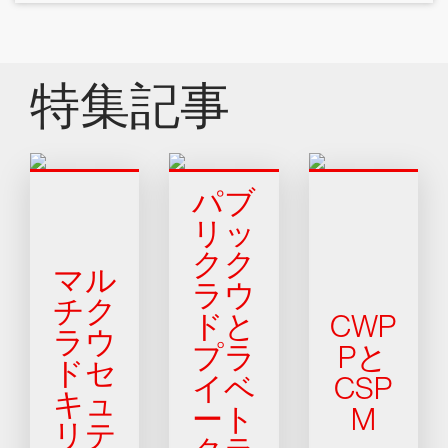
特集記事
パブ
リッ
クク
マル
ラウ
チク
ドと
CWP
ラウ
プラ
Pと
ドセ
イベ
CSP
キュ
ート
M
リテ